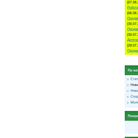
[07.08.
Робота
[06.08.
Продам
[30.07.
Прода
[30.07.
Дитяче
[28.07.
Продае
По ка
Стат
Нови
Нови
Спо
Моло
Пошу