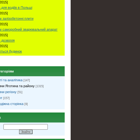
2015]
 для водіїв в Польші
2015]
 залізобетонні плити
2015]
м саморобний зварювальний апарат
2015]
 дозвілля
2015]
ться будинок
тегоріям
ті та аналітика
[147]
ни Яготина та району
[1315]
ни регіону
[51]
рт
[157]
діжна сторінка
[9]
к