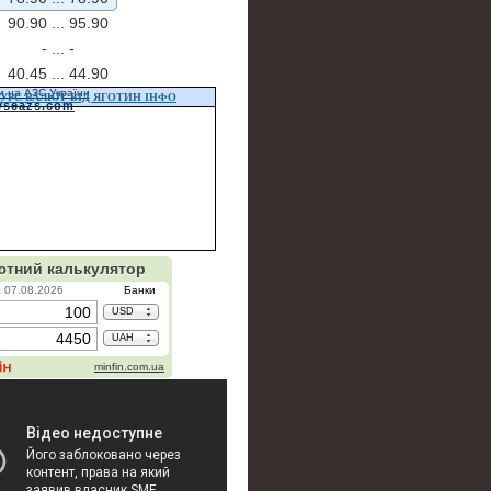
90.90 ...
95.90
- ...
-
40.45 ...
44.90
и на АЗС України
УРС ВАЛЮТ ВІД ЯГОТИН ІНФО
vseazs.com