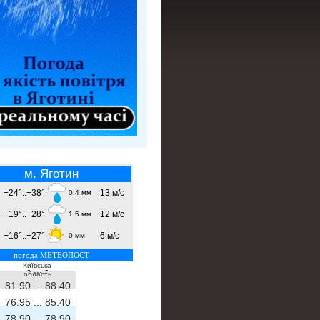
м. Яготин
+24°..+38°
13 м/с
0.4 мм
+19°..+28°
12 м/с
1.5 мм
+16°..+27°
6 м/с
0 мм
погода МЕТЕОПОСТ
Київська
- ...
-
область
81.90 ...
88.40
76.95 ...
85.40
78.90 ...
78.90