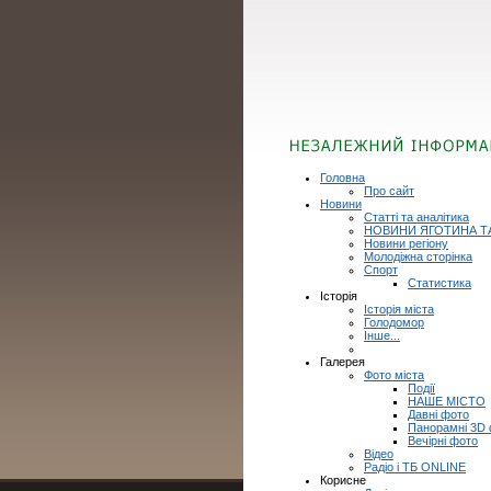
Головна
Про сайт
Новини
Статті та аналітика
НОВИНИ ЯГОТИНА Т
Новини регіону
Молодіжна сторінка
Спорт
Статистика
Історія
Історія міста
Голодомор
Інше...
Галерея
Фото міста
Події
НАШЕ МІСТО
Давні фото
Панорамні 3D
Вечірні фото
Відео
Радіо і ТБ ONLINE
Корисне