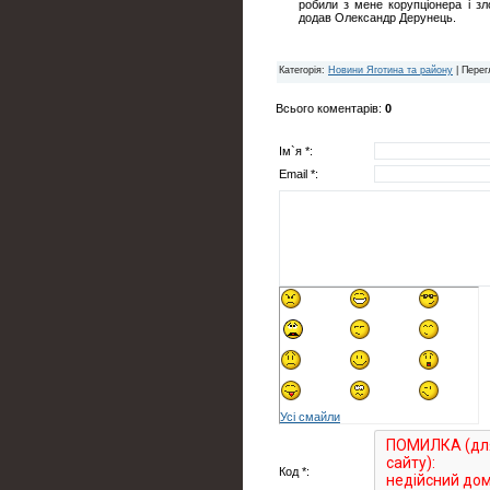
робили з мене корупціонера і з
додав Олександр Дерунець.
Категорія
:
Новини Яготина та району
|
Перег
Всього коментарів
:
0
Ім`я *:
Email *:
Усі смайли
Код *: