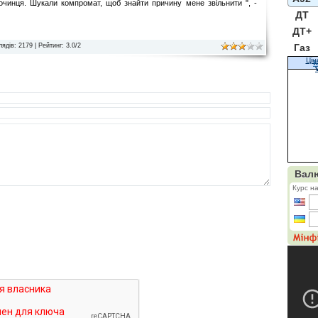
лочинця. Шукали компромат, щоб знайти причину мене звільнити ", -
ДТ
ДТ+
Газ
лядів
: 2179 |
Рейтинг
:
3.0
/
2
Цін
К