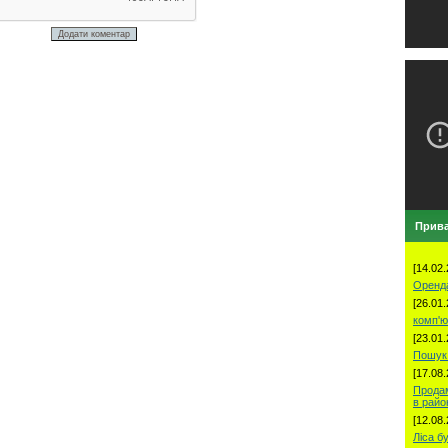
Прива
[14.02.
Оренд
[26.01.
комп'ю
[23.01.
Пошук 
[17.08.
Продам
в рай
[12.08.
Ліса б