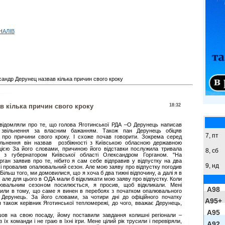
НАЛІВ
андр Дерунец назвав кілька причин свого кроку
в кілька причин свого кроку
18:32
відомляли про те, що голова Яготинської РДА –О Дерунець написав
 звільнення за власним бажанням. Також пан Дерунець обіцяв
7, пт
и про причини свого кроку. І схоже почав говорити. Зокрема серед
ільнення він назвав розбіжності з Київською обласною державною
ацією За його словами, причиною його відставки послужила тривала
8,
сб
 з губернатором Київської області Олександром Горганом. "На
рган заявив про те, нібито я сам себе відправив у відпустку на два
9,
нд
ми і провалив опалювальний сезон. Але мою заяву про відпустку погодив
ільш того, ми домовилися, що я хоча б два тижні відпочину, а далі я в
, але для цього в ОДА мали б відкликати мою заяву про відпустку. Коли
ювальним сезоном посилюється, я просив, щоб відкликали. Мені
A98
атили в тому, що саме я винен в перебоях з початком опалювального
 Дерунець. За його словами, за чотири дні до офіційного початку
A95+
 також керівник Яготинської тепломережі, до чого, вважає Дерунець,
A95
шов на свою посаду, йому поставили завдання колишні регіонали –
 їх команди і не граю в їхні ігри. Мене цілий рік трусили і перевіряли,
A92