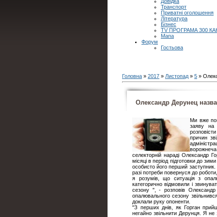
Довідка
Транспорт
Приватні оголошення
Література
Бізнес
TV ПРОГРАМА 300 КА
Мапа
Форум
Гостьова
Головна
»
2017
»
Листопад
»
5
» Олекс
Олександр Дерунец назва
Ми вже по
заяву на
розповіст
причин зв
адміністр
ворожнеча
селекторній нараді Олександр Го
місяці в період підготовки до зи
особисто його перший заступник. Б
разі потреби повернуся до роботи
я розумів, що ситуація з опал
категорично відмовили і звинув
сезону ", - розповів Олександр
опалювального сезону звільнився
доклали руку опоненти.
"З перших днів, як Горган прий
негайно звільнити Дерунця. Я не з