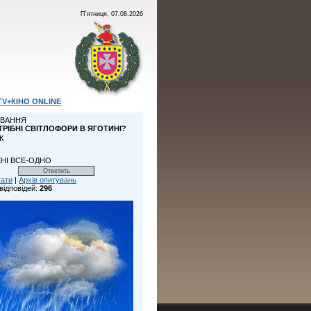
П`ятниця, 07.08.2026
TV+КІНО ONLINE
ВАННЯ
ТРІБНІ СВІТЛОФОРИ В ЯГОТИНІ?
К
НІ ВСЕ-ОДНО
тати
|
Архів опитувань
відповідей:
296