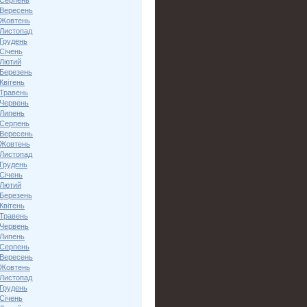
 Серпень
 Вересень
 Жовтень
 Листопад
 Грудень
Січень
 Лютий
 Березень
Квітень
 Травень
 Червень
 Липень
 Серпень
 Вересень
 Жовтень
 Листопад
 Грудень
Січень
 Лютий
 Березень
Квітень
 Травень
 Червень
 Липень
 Серпень
 Вересень
 Жовтень
 Листопад
 Грудень
Січень