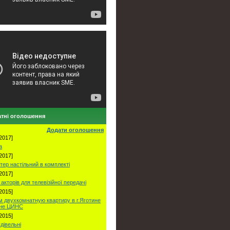
тні оголошення
Додати оголошення
2017]
а
2017]
тер настільний в комплекті
2017]
акторів для телевізійної передачі
2015]
 двухкомнатную квартиру в г.Яготине
оне ЦИНС
2015]
удівельні