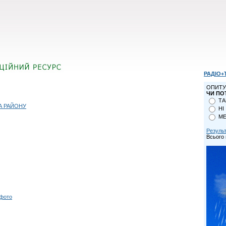
РАДІО+
ОПИТУ
ЧИ ПО
ТА
А РАЙОНУ
НІ
МЕ
Резуль
Всього 
 фото