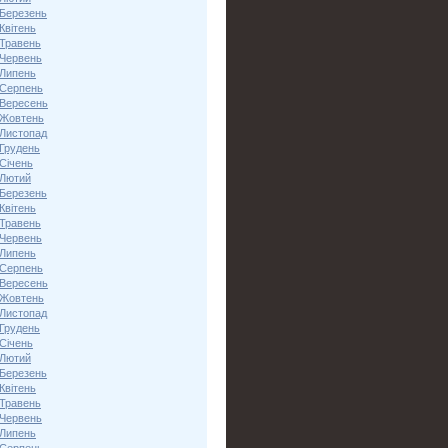
 Березень
Квітень
 Травень
 Червень
 Липень
 Серпень
 Вересень
 Жовтень
 Листопад
 Грудень
Січень
 Лютий
 Березень
Квітень
 Травень
 Червень
 Липень
 Серпень
 Вересень
 Жовтень
 Листопад
 Грудень
Січень
 Лютий
 Березень
Квітень
 Травень
 Червень
 Липень