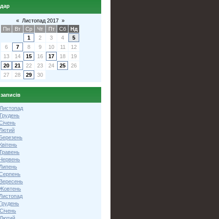
ндар
«
Листопад 2017
»
Пн
Вт
Ср
Чт
Пт
Сб
Нд
1
2
3
4
5
6
7
8
9
10
11
12
13
14
15
16
17
18
19
20
21
22
23
24
25
26
27
28
29
30
 записів
 Листопад
 Грудень
Січень
 Лютий
 Березень
Квітень
 Травень
 Червень
 Липень
 Серпень
 Вересень
 Жовтень
 Листопад
Грудень
Січень
 Лютий