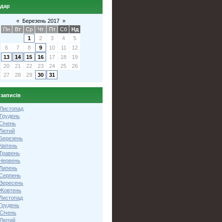
ндар
«
Березень 2017
»
Пн
Вт
Ср
Чт
Пт
Сб
Нд
1
2
3
4
5
6
7
8
9
10
11
12
13
14
15
16
17
18
19
20
21
22
23
24
25
26
27
28
29
30
31
 записів
 Листопад
 Грудень
Січень
 Лютий
 Березень
Квітень
 Травень
 Червень
 Липень
 Серпень
 Вересень
 Жовтень
 Листопад
Грудень
Січень
 Лютий