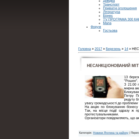
Довідка
Транспорт
Приватні оголошення
Література
Бізнес
TV ПРОГРАМА 300 КА
Мапа
Форум
Гостьова
Головна
»
2017
»
Березень
»
14
» НЕС
НЕСАНКЦІОНОВАНИЙ МІТ
13 берез
"Рошен".
З 21:00 
мирна ак
Блокуван
Петру П
редуту б
увагу громадськості до проблеми т
На акцію по блокуванню бізнесу 
Так, на місце події одразу ж пр
протестувальниками.
Організатори повідомляють, що а
Категорія
:
Новини Яготина та району
|
Перег