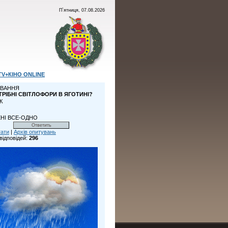
П`ятниця, 07.08.2026
TV+КІНО ONLINE
ВАННЯ
ТРІБНІ СВІТЛОФОРИ В ЯГОТИНІ?
К
НІ ВСЕ-ОДНО
тати
|
Архів опитувань
відповідей:
296