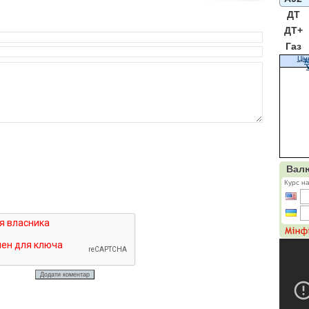
ДТ
ДТ+
Газ
Цін
К