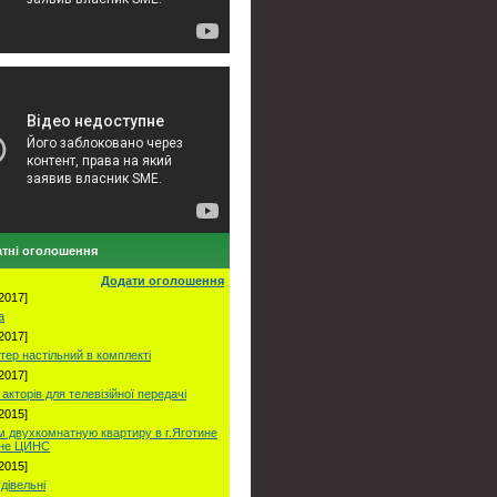
тні оголошення
Додати оголошення
2017]
а
2017]
тер настільний в комплекті
2017]
акторів для телевізійної передачі
2015]
 двухкомнатную квартиру в г.Яготине
оне ЦИНС
2015]
удівельні