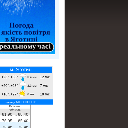
м. Яготин
+23°..+38°
12 м/с
0.4 мм
+20°..+28°
7 м/с
2.3 мм
+16°..+27°
10 м/с
0 мм
погода МЕТЕОПОСТ
Київська
- ...
-
область
81.90 ...
88.40
76.95 ...
85.40
78.90 ...
78.90