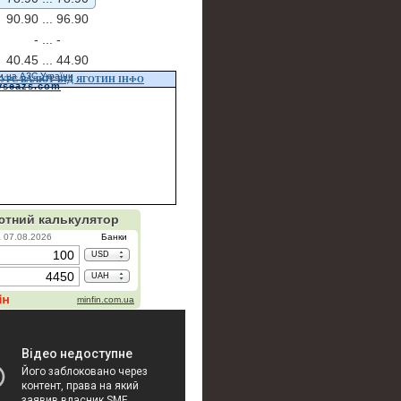
90.90 ...
96.90
- ...
-
40.45 ...
44.90
и на АЗС України
УРС ВАЛЮТ ВІД ЯГОТИН ІНФО
vseazs.com