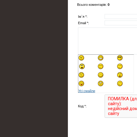
Всього коментарів
:
0
Ім`я *:
Email *:
Усі смайли
Код *: