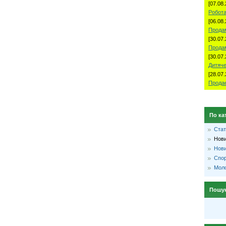
[07.08.
Робота
[06.08.
Продам
[30.07.
Прода
[30.07.
Дитяче
[28.07.
Продае
По ка
Стат
Нови
Нови
Спо
Моло
Пошу