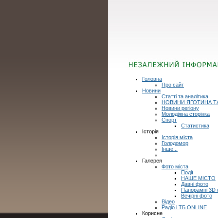
Головна
Про сайт
Новини
Статті та аналітика
НОВИНИ ЯГОТИНА Т
Новини регіону
Молодіжна сторінка
Спорт
Статистика
Історія
Історія міста
Голодомор
Інше...
Галерея
Фото міста
Події
НАШЕ МІСТО
Давні фото
Панорамні 3D
Вечірні фото
Відео
Радіо і ТБ ONLINE
Корисне