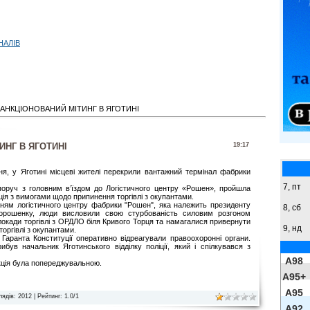
НАЛІВ
АНКЦІОНОВАНИЙ МІТИНГ В ЯГОТИНІ
ИНГ В ЯГОТИНІ
19:17
ня, у Яготині місцеві жителі перекрили вантажний термінал фабрики
7, пт
поруч з головним в’їздом до Логістичного центру «Рошен», пройшла
ція з вимогами щодо припинення торгівлі з окупантами.
ням логістичного центру фабрики "Рошен", яка належить президенту
8,
сб
орошенку, люди висловили свою стурбованість силовим розгоном
локади торгівлі з ОРДЛО біля Кривого Торця та намагалися привернути
9,
нд
оргівлі з окупантами.
Гаранта Конституції оперативно відреагували правоохоронні органи.
ибув начальник Яготинського відділку поліції, який і спілкувався з
A98
кція була попереджувальною.
A95+
A95
лядів
: 2012 |
Рейтинг
:
1.0
/
1
A92