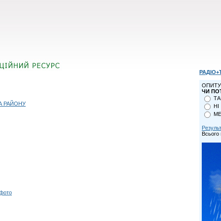
РАДІО+
ОПИТУ
ЧИ ПО
ТА
А РАЙОНУ
НІ
МЕ
Резуль
Всього 
 фото