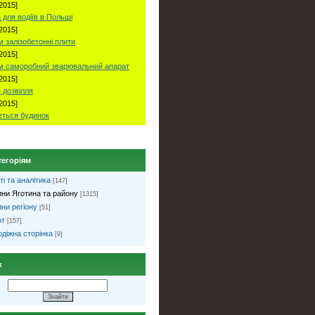
2015]
 для водіїв в Польші
2015]
 залізобетонні плити
2015]
м саморобний зварювальний апарат
2015]
 дозвілля
2015]
ться будинок
тегоріям
ті та аналітика
[147]
ни Яготина та району
[1315]
ни регіону
[51]
рт
[157]
діжна сторінка
[9]
к