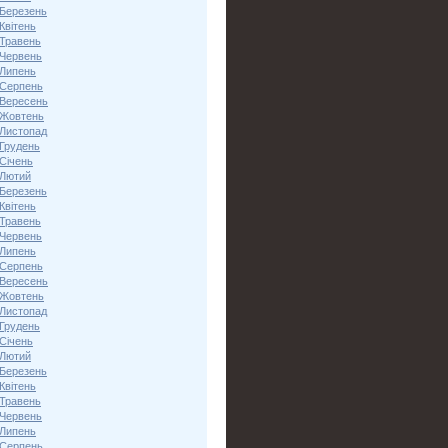
 Березень
Квітень
 Травень
 Червень
 Липень
 Серпень
 Вересень
 Жовтень
 Листопад
 Грудень
Січень
 Лютий
 Березень
Квітень
 Травень
 Червень
 Липень
 Серпень
 Вересень
 Жовтень
 Листопад
 Грудень
Січень
 Лютий
 Березень
Квітень
 Травень
 Червень
 Липень
 Серпень