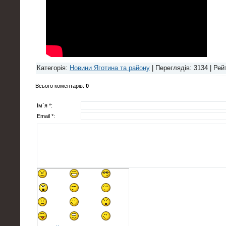
Категорія
:
Новини Яготина та району
|
Переглядів
: 3134 |
Рей
Всього коментарів
:
0
Ім`я *:
Email *: