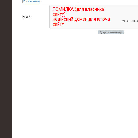
Усі смайли
Код *: