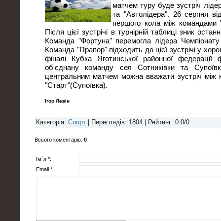
матчем туру буде зустріч лідер
та "Автолідера". 26 серпня в
першого кола між командами "
Після цієї зустрічі в турнірній таблиці зник останн
Команда "Фортуна" перемогла лідера Чемпіонату
Команда "Прапор" підходить до цієї зустрічі у хор
фіналі Кубка Яготинської районної федерації
об'єднану команду сел Сотниківки та Супоївк
центральним матчем можна вважати зустріч між 
"Старт"(Супоївка).
Ігор Левін
Категорія
:
Спорт
|
Переглядів
: 1804 |
Рейтинг
:
0.0
/
0
Всього коментарів
:
0
Ім`я *:
Email *: