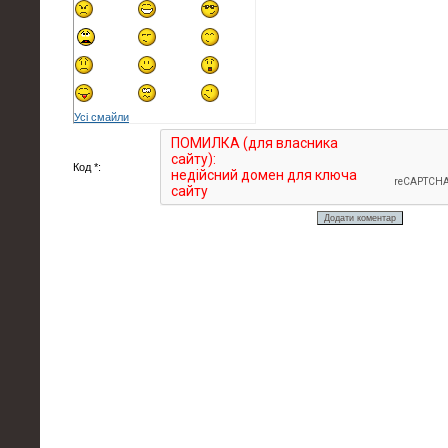
Усі смайли
Код *: