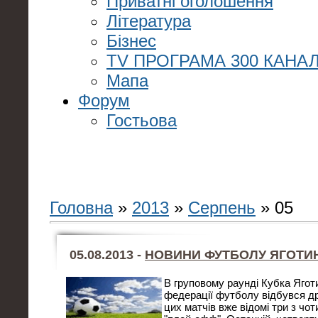
Приватні оголошення
Література
Бізнес
TV ПРОГРАМА 300 КАНАЛ
Мапа
Форум
Гостьова
Головна
»
2013
»
Серпень
»
05
05.08.2013 -
НОВИНИ ФУТБОЛУ ЯГОТ
В груповому раунді Кубка Ягот
федерації футболу відбувся др
цих матчів вже відомі три з чот