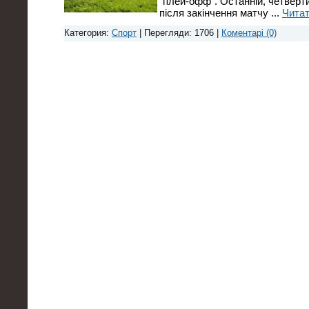
"плей-офф". Останній, четверт
після закінчення матчу
...
Читат
Категория:
Спорт
| Перегляди: 1706 |
Коментарі (0)