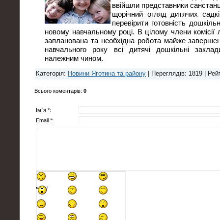
ввійшли представники санстанці
щорічний огляд дитячих садк
перевірити готовність дошкіль
новому навчальному році. В цілому члени комісії
запланована та необхідна робота майже завершен
навчального року всі дитячі дошкільні закла
належним чином.
Категорія
:
Новини Яготина та району
|
Переглядів
: 1819 |
Рей
Всього коментарів
:
0
Ім`я *:
Email *: