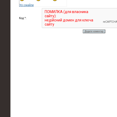
Усі смайли
Код *: