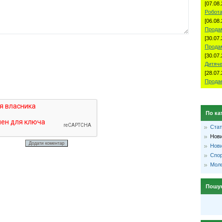
[07.08.
Робота
[06.08.
Продам
[30.07.
Прода
[30.07.
Дитяче
[28.07.
Продае
По ка
Стат
Нови
Нови
Спо
Моло
Пошу