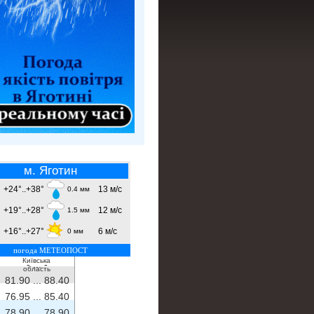
м. Яготин
+24°..+38°
13 м/с
0.4 мм
+19°..+28°
12 м/с
1.5 мм
+16°..+27°
6 м/с
0 мм
погода МЕТЕОПОСТ
Київська
- ...
-
область
81.90 ...
88.40
76.95 ...
85.40
78.90 ...
78.90