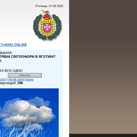
П`ятниця, 07.08.2026
TV+КІНО ONLINE
ВАННЯ
ТРІБНІ СВІТЛОФОРИ В ЯГОТИНІ?
К
НІ ВСЕ-ОДНО
тати
|
Архів опитувань
відповідей:
296