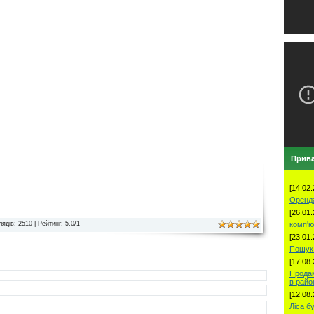
Прива
[14.02.
Оренд
[26.01.
комп'ю
лядів
: 2510 |
Рейтинг
:
5.0
/
1
[23.01.
Пошук 
[17.08.
Продам
в рай
[12.08.
Ліса б