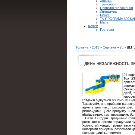
Довідка
Транспорт
Приватні оголошення
Література
Бізнес
TV ПРОГРАМА 300 КА
Мапа
Форум
Гостьова
Головна
»
2013
»
Серпень
»
25
» ДЕНЬ
ДЕНЬ НЕЗАЛЕЖНОСТІ. ЯК 
24 серп
Тож 23
присвя
держав
Святков
дітей, 
карусе
глядачів відбулися різноманітні к
Також усім, хто прийшов на цент
адже в цей час, проходив фест
різновидами цього продукту. Щоп
відвідувачам, так і продавцям, бу
Після 17 годин традиційно грав
років, тож вчергове порадували ві
Урочистий концерт розпочався на
номерами присутніх розважали кра
(концерт дивіться нижче)