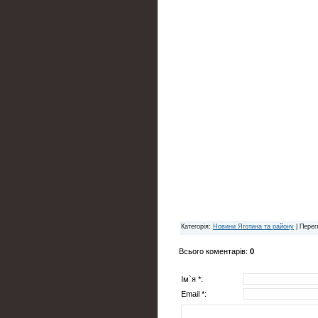
Категорія
:
Новини Яготина та району
|
Перег
Всього коментарів
:
0
Ім`я *:
Email *: