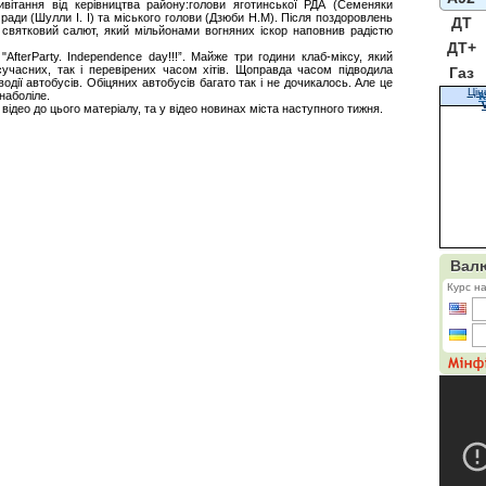
вітання від керівництва району:голови яготинської РДА (Семеняки
 ради (Шулли І. І) та міського голови (Дзюби Н.М). Після поздоровлень
ДТ
святковий салют, який мільйонами вогняних іскор наповнив радістю
ДТ+
terParty. Independence day!!!”. Майже три години клаб-міксу, який
сучасних, так і перевірених часом хітів. Щоправда часом підводила
Газ
водії автобусів. Обіцяних автобусів багато так і не дочикалось. Але це
Цін
наболіле.
К
відео до цього матеріалу, та у відео новинах міста наступного тижня.