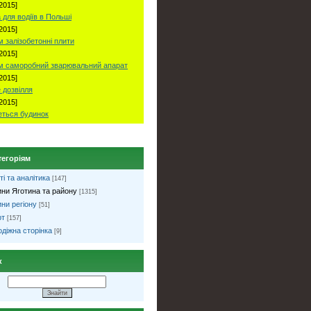
2015]
 для водіїв в Польші
2015]
 залізобетонні плити
2015]
м саморобний зварювальний апарат
2015]
 дозвілля
2015]
ться будинок
тегоріям
ті та аналітика
[147]
ни Яготина та району
[1315]
ни регіону
[51]
рт
[157]
діжна сторінка
[9]
к