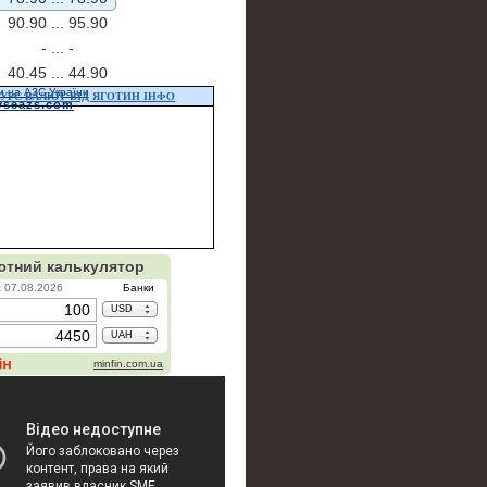
90.90 ...
95.90
- ...
-
40.45 ...
44.90
и на АЗС України
УРС ВАЛЮТ ВІД ЯГОТИН ІНФО
vseazs.com