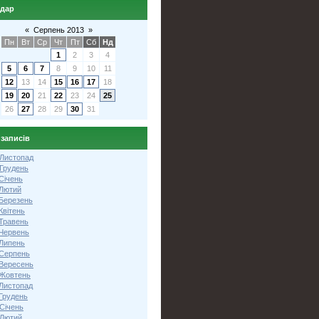
ндар
«
Серпень 2013
»
Пн
Вт
Ср
Чт
Пт
Сб
Нд
1
2
3
4
5
6
7
8
9
10
11
12
13
14
15
16
17
18
19
20
21
22
23
24
25
26
27
28
29
30
31
 записів
 Листопад
 Грудень
Січень
 Лютий
 Березень
Квітень
 Травень
 Червень
 Липень
 Серпень
 Вересень
 Жовтень
 Листопад
Грудень
Січень
 Лютий