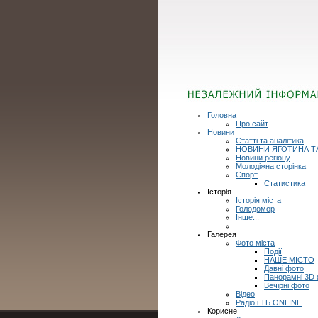
Головна
Про сайт
Новини
Статті та аналітика
НОВИНИ ЯГОТИНА Т
Новини регіону
Молодіжна сторінка
Спорт
Статистика
Історія
Історія міста
Голодомор
Інше...
Галерея
Фото міста
Події
НАШЕ МІСТО
Давні фото
Панорамні 3D
Вечірні фото
Відео
Радіо і ТБ ONLINE
Корисне