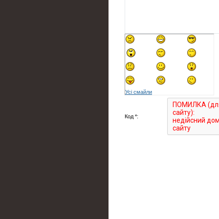
Усі смайли
Код *: