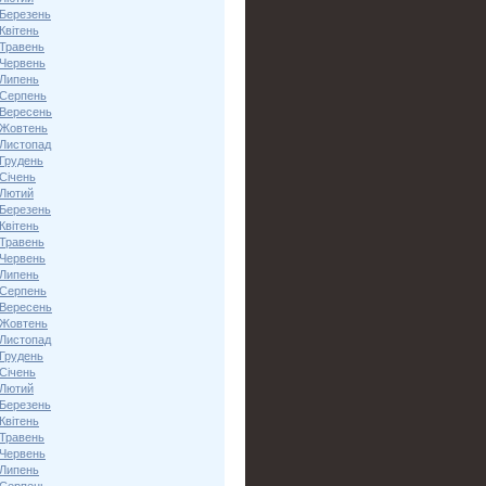
 Березень
Квітень
 Травень
 Червень
 Липень
 Серпень
 Вересень
 Жовтень
 Листопад
 Грудень
Січень
 Лютий
 Березень
Квітень
 Травень
 Червень
 Липень
 Серпень
 Вересень
 Жовтень
 Листопад
 Грудень
Січень
 Лютий
 Березень
Квітень
 Травень
 Червень
 Липень