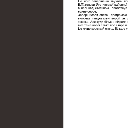
По його завершенні звучали при
В.П),голови Яготинської районної
в небі над Яготином спалахнув 
кожне серце.
Завершилося свято програмою "Af
включав танцювальні версії, як 
техніка. Але куди більше підвели 
вже тема нової статті про старе й 
Це лише короткий огляд. Більше у 