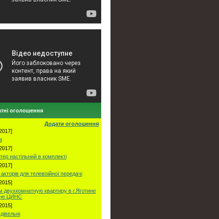
тні оголошення
Додати оголошення
2017]
а
2017]
тер настільний в комплекті
2017]
акторів для телевізійної передачі
2015]
 двухкомнатную квартиру в г.Яготине
оне ЦИНС
2015]
удівельні