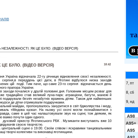
НАЛІВ
 НЕЗАЛЕЖНОСТІ. ЯК ЦЕ БУЛО. (ВІДЕО ВЕРСІЯ)
ЦЕ БУЛО. (ВІДЕО ВЕРСІЯ)
18:42
ня Україна відзначала 22-гу річницю відновлення своєї незалежності.
 серпня,в переддень цієї дати, в Яготині відбулося низка заходів
7, пт
чених цій події. Тим паче, що саме 23-го серпня відзначається день
ного прапора України.
і заходи почалися у другій половині дня. Головним місцем розваг для
8,
сб
вже традиційно став великий луна-парк: атракціони, батути, манежі й
лі подарували безліч незабутніх вражень дітям. Також для найменших
9,
нд
онкурси де дітки отримували подарунками.
ральний майдан, пропонувалось зануритися в світ бджолярства і меду,
иваль «Медова казка». На ньому усі охочі могли познайомитися з
равда, саме в цей час налаштовували звук на сцені, тож деяким, як
A98
ло важко почути один одного.
 духовий оркестр Яготинського РБК . Музиканти виступають вже 10
A95+
двідувачів своєю творчістю.
 центральній сцені о 19.00. Своїм співом і яскравими танцювальними
A95
щі творчі колективи та виконавці яготинщини.
A92