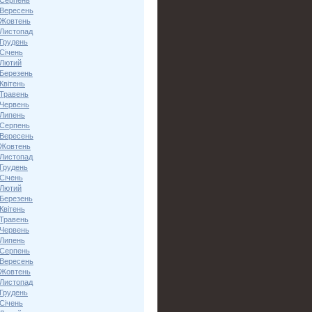
 Серпень
 Вересень
 Жовтень
 Листопад
 Грудень
Січень
 Лютий
 Березень
Квітень
 Травень
 Червень
 Липень
 Серпень
 Вересень
 Жовтень
 Листопад
 Грудень
Січень
 Лютий
 Березень
Квітень
 Травень
 Червень
 Липень
 Серпень
 Вересень
 Жовтень
 Листопад
 Грудень
Січень