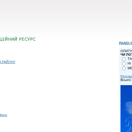
РАДІО+
ОПИТУ
ЧИ ПО
ТА
А РАЙОНУ
НІ
МЕ
Резуль
Всього 
 фото