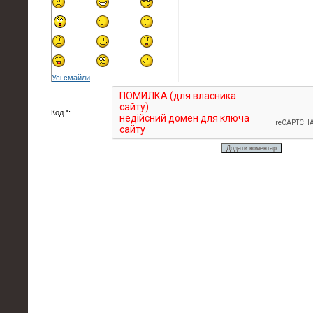
Усі смайли
Код *: