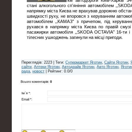
км автодороги Київ-Харків 34
стані алкогольного сп'яніння автомобілем ,,SKO
напрямку міста Києва не врахував дорожню обстан
швидкості руху, не впоровся з керуванням автомоб
автомобілем ,,КАМАЗ” з причепом, під керування
рухався в напрямку міста Києва по правій смузі
пасажирки автомобіля ,,SKODA OCTAVIA” 16-ти і 1
тілесних ушкоджень загинули на місці пригоди.
Переглядів
: 2223 |
Теги
:
Супермаркет Яготин
,
Сайти Яготин
,
сайти
,
Аптеки Яготин
,
Автодрайв Яготин
,
Авто Яготин
,
Яготи
рада
,
новост
|
Рейтинг
:
0.0
/
0
Всього коментарів
:
0
Ім`я *:
Email *: