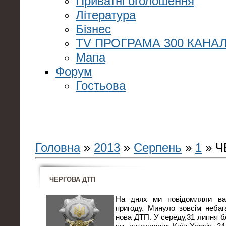
Приватні оголошення
Література
Бізнес
TV ПРОГРАМА 300 КАНАЛ
Мапа
Форум
Гостьова
Головна
»
2013
»
Серпень
»
1
» Ч
ЧЕРГОВА ДТП
На днях ми повідомляли ва
пригоду. Минуло зовсім небага
нова ДТП. У середу,31 липня бл