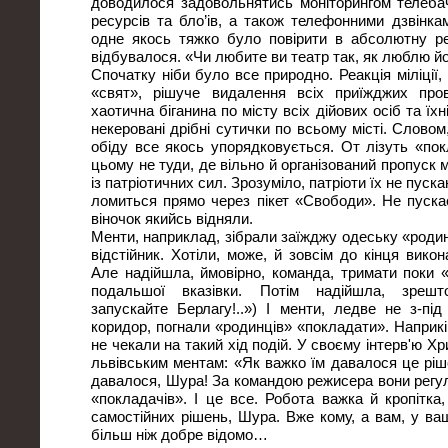
доводилося задовольнятись моніторингом телебач
ресурсів та бло’ів, а також телефонними дзвінкам
одне якось тяжко було повірити в абсолютну ре
відбувалося. «Чи любите ви театр так, як люблю йо
Спочатку ніби було все природно. Реакція міліції,
«свят», рішуче видалення всіх приїжджих пров
хаотична біганина по місту всіх дійових осіб та їхн
некеровані дрібні сутички по всьому місті. Словом
обіду все якось упорядковується. От лізуть «пок
цьому не туди, де вільно й організований пропуск мі
із патріотичних сил. Зрозуміло, патріоти їх не пуск
ломиться прямо через пікет «Свободи». Не пуска
віночок якийсь відняли.
Менти, наприклад, зібрали заїжджу одеську «родину
відстійник. Хотіли, може, й зовсім до кінця вико
Але надійшла, ймовірно, команда, тримати поки «
подальшої вказівки. Потім надійшла, зрешт
запускайте Берлагу!..») І менти, ледве не з-під
коридор, погнали «родинців» «покладати». Наприкінц
не чекали на такий хід подій. У своєму інтерв'ю Х
львівським ментам: «Як важко їм давалося це ріше
давалося, Шура! За командою режисера вони регул
«покладачів». І це все. Робота важка й кропітка
самостійних рішень, Шура. Вже кому, а вам, у ва
більш ніж добре відомо…