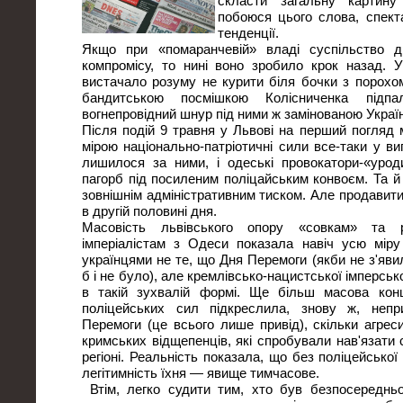
скласти загальну картину 
побоюся цього слова, спект
тенденції.
Якщо при «помаранчевій» владі суспільство 
компромісу, то нині воно зробило крок назад. 
вистачало розуму не курити біля бочки з порохом
бандитською посмішкою Колісниченка підпа
вогнепровідний шнур під ними ж замінованою Украї
Після подій 9 травня у Львові на перший погляд
мірою національно-патріотичні сили все-таки у ви
лишилося за ними, і одеські провокатори-«урод
пагорб під посиленим поліцайським конвоєм. Та й 
зовнішнім адміністративним тиском. Але продавити
в другій половині дня.
Масовість львівського опору «совкам» та р
імперіалістам з Одеси показала навіч усю міру
українцями не те, що Дня Перемоги (якби не з'явил
б і не було), але кремлівсько-нацистської імперськ
в такій зухвалій формі. Ще більш масова кон
поліцейських сил підкреслила, знову ж, непр
Перемоги (це всього лише привід), скільки агрес
кримських відщепенців, які спробували нав'язати
регіоні. Реальність показала, що без поліцейської
легітимність їхня — явище тимчасове.
Втім, легко судити тим, хто був безпосередньо