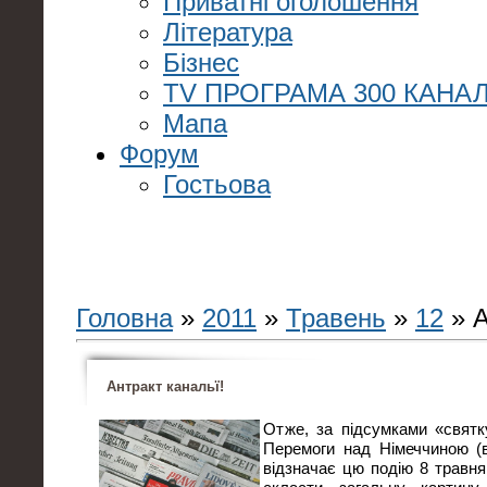
Приватні оголошення
Література
Бізнес
TV ПРОГРАМА 300 КАНАЛ
Мапа
Форум
Гостьова
Головна
»
2011
»
Травень
»
12
» А
Антракт канальї!
Отже, за підсумками «святк
Перемоги над Німеччиною (
відзначає цю подію 8 травня