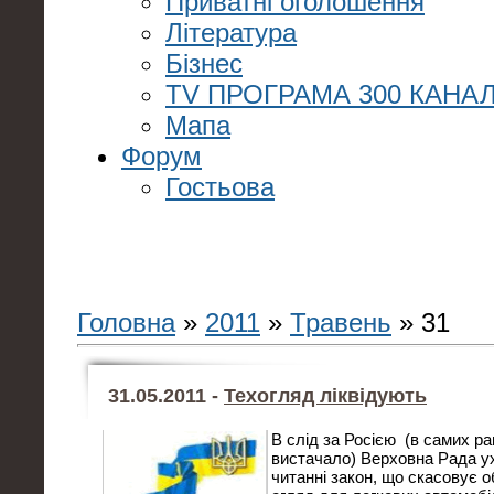
Приватні оголошення
Література
Бізнес
TV ПРОГРАМА 300 КАНАЛ
Мапа
Форум
Гостьова
Головна
»
2011
»
Травень
»
31
31.05.2011 -
Техогляд ліквідують
В слід за Росією (в самих ра
вистачало) Верховна Рада у
читанні закон, що скасовує о