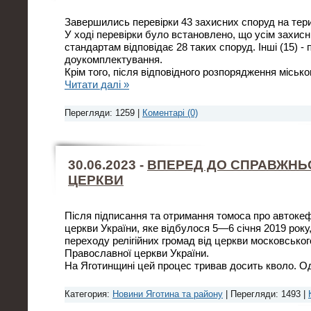
Завершились перевірки 43 захисних споруд на тери
У ході перевірки було встановлено, що усім захис
стандартам відповідає 28 таких споруд. Інші (15) -
доукомплектування.
Крім того, після відповідного розпорядження місько
Читати далі »
Перегляди: 1259 |
Коментарі (0)
30.06.2023 -
ВПЕРЕД ДО СПРАВЖНЬО
ЦЕРКВИ
Після підписання та отримання томоса про автоке
церкви України, яке відбулося 5—6 січня 2019 року,
переходу релігійних громад від церкви московськог
Православної церкви України.
На Яготинщині цей процес тривав досить кволо. 
Категория:
Новини Яготина та району
| Перегляди: 1493 |