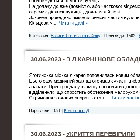
продовжуються ремонти вулиць.
На додачу до вже (повністю, або частково) відрем
окремих ділянок вулиць), додалися й нові.
Зокрема проведено ямковий ремонт частин вулиць 
Кільцева.<
...
Читати далі »
Категория:
Новини Яготина та району
| Перегляди: 1502 |
30.06.2023 -
В ЛІКАРНІ НОВЕ ОБЛА
Яготинська міська лікарня поповнилась новим обл
Цього разу медичний заклад отримав сучасні цифро
апарати. Пристрої дадуть змогу проводити діагност
відділеннях, що спростить обстеження малорухомих
Отримання згаданих апаратів стал
...
Читати далі »
Перегляди: 1091 |
Коментарі (0)
30.06.2023 -
УКРИТТЯ ПЕРЕВІРИЛИ