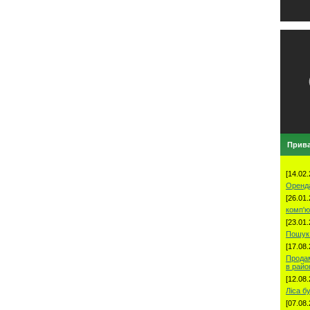
Прива
[14.02.
Оренд
[26.01.
комп'ю
[23.01.
Пошук 
[17.08.
Продам
в рай
[12.08.
Ліса б
[07.08.