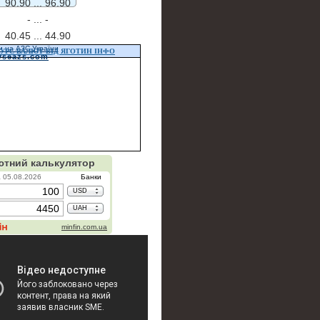
90.90 ...
96.90
- ...
-
40.45 ...
44.90
и на АЗС України
УРС ВАЛЮТ ВІД ЯГОТИН ІНФО
vseazs.com