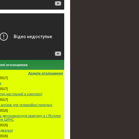
тні оголошення
Додати оголошення
2017]
а
2017]
тер настільний в комплекті
2017]
акторів для телевізійної передачі
2015]
 двухкомнатную квартиру в г.Яготине
оне ЦИНС
2015]
удівельні
2015]