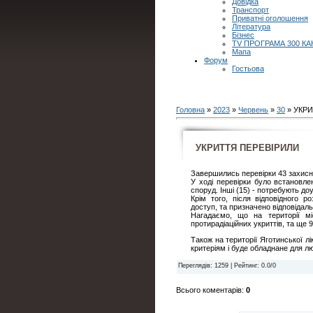
Довідка
Транспорт
Приватні оголошення
Література
Бізнес
TV ПРОГРАМА 300 КА
Мапа
Форум
Гостьова
Головна
»
2023
»
Червень
»
30
» УКР
УКРИТТЯ ПЕРЕВІРИЛИ
Завершились перевірки 43 захисн
У ході перевірки було встановле
споруд. Інші (15) - потребують д
Крім того, після відповідного 
доступ, та призначено відповідаль
Нагадаємо, що на території мі
протирадіаційних укриттів, та ще 
Також на території Яготинської л
критеріям і буде обладнане для 
Переглядів
: 1259 |
Рейтинг
:
0.0
/
0
Всього коментарів
:
0