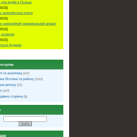
 для водіїв в Польші
2015]
 залізобетонні плити
2015]
м саморобний зварювальний апарат
2015]
 дозвілля
2015]
ться будинок
тегоріям
ті та аналітика
[147]
ни Яготина та району
[1315]
ни регіону
[51]
рт
[157]
діжна сторінка
[9]
к
ндар