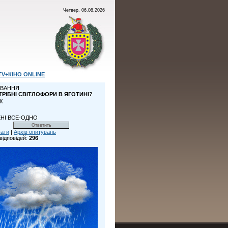
Четвер, 06.08.2026
TV+КІНО ONLINE
ВАННЯ
ТРІБНІ СВІТЛОФОРИ В ЯГОТИНІ?
К
НІ ВСЕ-ОДНО
тати
|
Архів опитувань
відповідей:
296