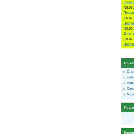
Робота
[06.08.
Продам
[30.07.
Прода
[30.07.
Дитяче
[28.07.
Продае
По ка
Стат
Нови
Нови
Спо
Моло
Пошу
Кале