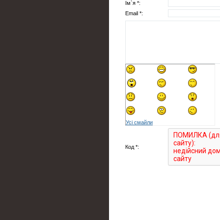
Ім`я *:
Email *:
Усі смайли
Код *: