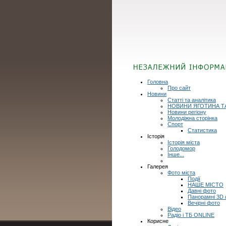
Головна
Про сайт
Новини
Статті та аналітика
НОВИНИ ЯГОТИНА Т
Новини регіону
Молодіжна сторінка
Спорт
Статистика
Історія
Історія міста
Голодомор
Інше...
Галерея
Фото міста
Події
НАШЕ МІСТО
Давні фото
Панорамні 3D
Вечірні фото
Відео
Радіо і ТБ ONLINE
Корисне