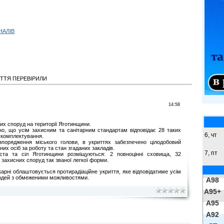
НАЛІВ
ИТТЯ ПЕРЕВІРИЛИ
14:58
их споруд на території Яготинщини.
но, що усім захисним та санітарним стандартам відповідає 28 таких
6, чт
оукомплектування.
розпорядження міського голови, в укриттях забезпечено цілодобовий
них осіб за роботу та стан згаданих закладів.
7, пт
ста та сіл Яготинщини розміщуються: 2 повноцінні сховища, 32
9 захисних споруд так званої легкої форми.
ікарні облаштовується протирадіаційне укриття, яке відповідатиме усім
людей з обмеженими можливостями.
A98
A95+
A95
A92