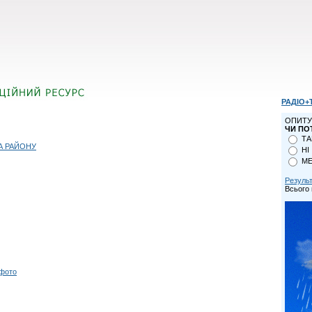
РАДІО+
ОПИТУ
ЧИ ПО
ТА
А РАЙОНУ
НІ
МЕ
Резуль
Всього 
 фото