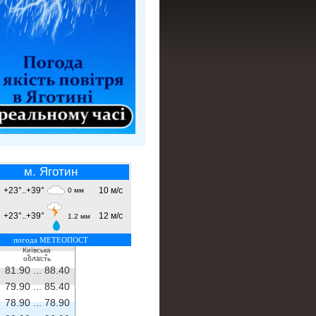
м. Яготин
+23°..+39°
10 м/с
0 мм
+23°..+39°
12 м/с
1.2 мм
погода МЕТЕОПОСТ
Київська
- ...
-
область
81.90 ...
88.40
79.90 ...
85.40
78.90 ...
78.90