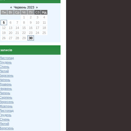
«
Червень 2023
»
Пн
Вт
Ср
Чт
Пт
Сб
Нд
1
2
3
4
5
6
7
8
9
10
11
12
13
14
15
16
17
18
19
20
21
22
23
24
25
26
27
28
29
30
 записів
 Листопад
 Грудень
Січень
 Лютий
 Березень
Квітень
 Травень
 Червень
 Липень
 Серпень
 Вересень
 Жовтень
 Листопад
Грудень
Січень
 Лютий
 Березень