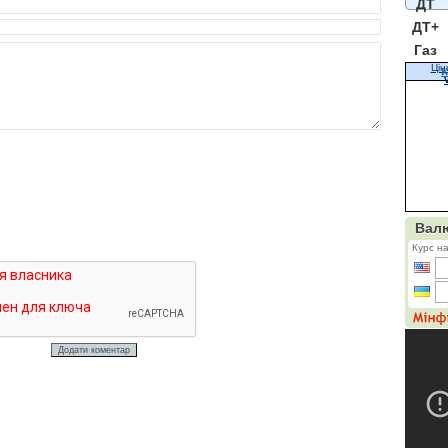
ДТ
ДТ+
Газ
Цін
К