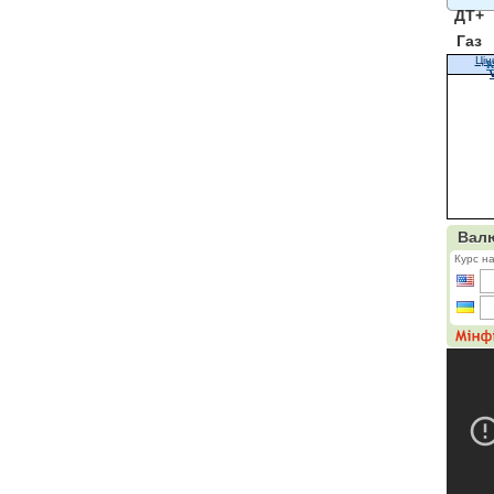
ДТ+
Газ
Цін
К