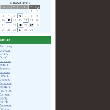
«
Лютий 2020
»
Пн
Вт
Ср
Чт
Пт
Сб
Нд
1
2
3
4
5
6
7
8
9
10
11
12
13
14
15
16
17
18
19
20
21
22
23
24
25
26
27
28
29
 записів
 Листопад
 Грудень
Січень
 Лютий
 Березень
Квітень
 Травень
 Червень
 Липень
 Серпень
 Вересень
 Жовтень
 Листопад
Грудень
Січень
 Лютий
 Березень
Квітень