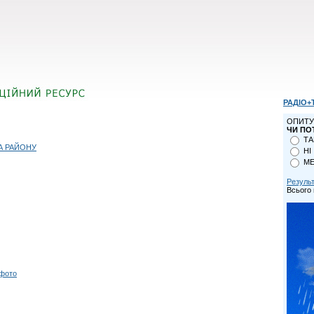
РАДІО+
ОПИТУ
ЧИ ПО
ТА
А РАЙОНУ
НІ
МЕ
Резуль
Всього 
 фото