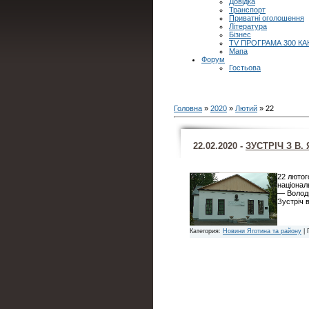
Довідка
Транспорт
Приватні оголошення
Література
Бізнес
TV ПРОГРАМА 300 КА
Мапа
Форум
Гостьова
Головна
»
2020
»
Лютий
»
22
22.02.2020 -
ЗУСТРІЧ З В.
22 лютог
націонал
— Волод
Зустріч 
Категория:
Новини Яготина та району
| 