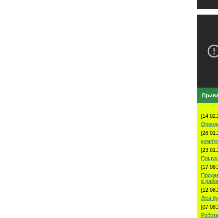
Прива
[14.02.
Оренд
[26.01.
комп'ю
[23.01.
Пошук 
[17.08.
Продам
в рай
[12.08.
Ліса б
[07.08.
Робота