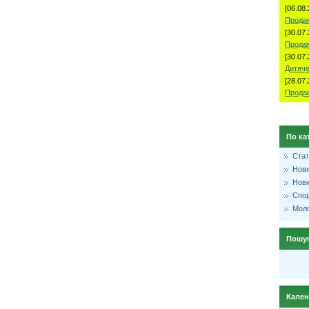
[06.08.
Продам
[30.07.
Прода
[30.07.
Дитяче
[28.07.
Продае
По ка
Стат
Нови
Нови
Спо
Моло
Пошу
Кале