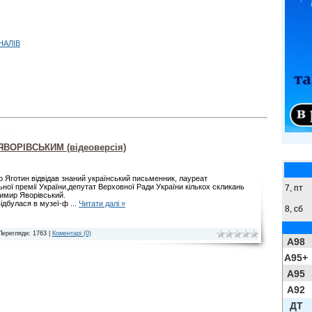
НАЛІВ
 ЯВОРІВСЬКИМ (відеоверсія)
о Яготин відвідав знаний український письменник, лауреат
ьної премії України,депутат Верховної Ради України кількох скликань
7, пт
имир Яворівський.
відбулася в музеї-ф
...
Читати далі »
8,
сб
Перегляди: 1763 |
Коментарі (0)
A98
A95+
A95
A92
ДТ