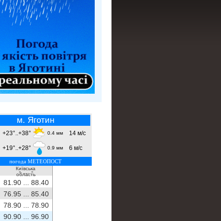
м. Яготин
+23°..+38°
14 м/с
0.4 мм
+19°..+28°
6 м/с
0.9 мм
погода МЕТЕОПОСТ
Київська
- ...
-
область
81.90 ...
88.40
76.95 ...
85.40
78.90 ...
78.90
90.90 ...
96.90