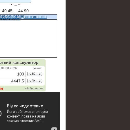
- ...
-
40.45 ...
44.90
и на АЗС України
УРС ВАЛЮТ ВІД ЯГОТИН ІНФО
vseazs.com