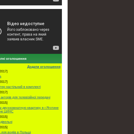
тні оголошення
Додати оголошення
2017]
а
2017]
тер настільний в комплекті
2017]
акторів для телевізійної передачі
2015]
 двухкомнатную квартиру в г.Яготине
оне ЦИНС
2015]
удівельні
2015]
 для водіїв в Польші