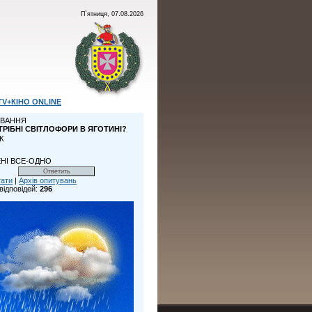
П`ятниця, 07.08.2026
TV+КІНО ONLINE
ВАННЯ
ТРІБНІ СВІТЛОФОРИ В ЯГОТИНІ?
К
НІ ВСЕ-ОДНО
тати
|
Архів опитувань
відповідей:
296