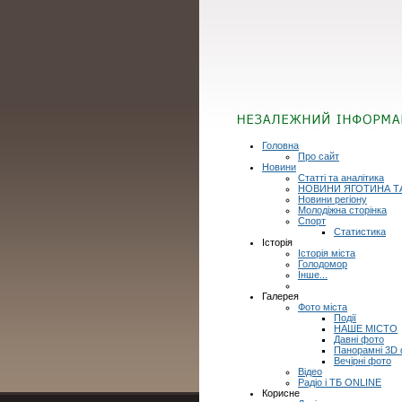
Головна
Про сайт
Новини
Статті та аналітика
НОВИНИ ЯГОТИНА Т
Новини регіону
Молодіжна сторінка
Спорт
Статистика
Історія
Історія міста
Голодомор
Інше...
Галерея
Фото міста
Події
НАШЕ МІСТО
Давні фото
Панорамні 3D
Вечірні фото
Відео
Радіо і ТБ ONLINE
Корисне