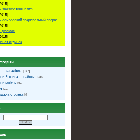
2015]
 залізобетонні плити
2015]
м саморобний зварювальний апарат
2015]
 дозвілля
2015]
ться будинок
тегоріям
ті та аналітика
[147]
ни Яготина та району
[1315]
ни регіону
[51]
рт
[157]
діжна сторінка
[9]
к
ндар