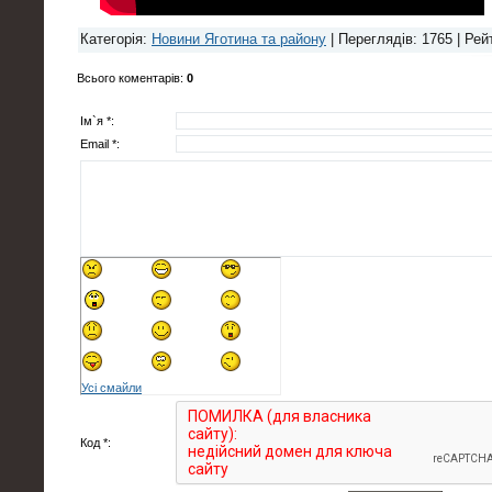
Категорія
:
Новини Яготина та району
|
Переглядів
: 1765 |
Рей
Всього коментарів
:
0
Ім`я *:
Email *:
Усі смайли
Код *: