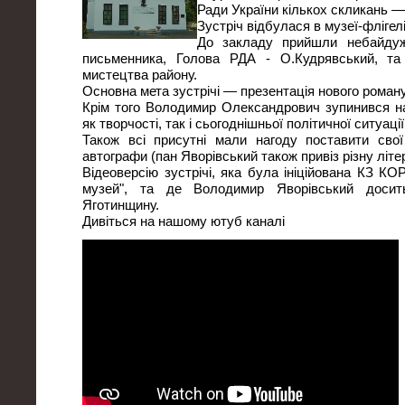
Ради України кількох скликань 
Зустріч відбулася в музеї-флігел
До закладу прийшли небайдужі
письменника, Голова РДА - О.Кудрявський, та
мистецтва району.
Основна мета зустрічі — презентація нового роману
Крім того Володимир Олександрович зупинився н
як творчості, так і сьогоднішньої політичної ситуації 
Також всі присутні мали нагоду поставити свої
автографи (пан Яворівський також привіз різну літе
Відеоверсію зустрічі, яка була ініційована КЗ КО
музей", та де Володимир Яворівський досит
Яготинщину.
Дивіться на нашому ютуб каналі