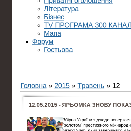
Приватні оголошення
Література
Бізнес
TV ПРОГРАМА 300 КАНАЛ
Мапа
Форум
Гостьова
Головна
»
2015
»
Травень
»
12
12.05.2015 -
ЯРЬОМКА ЗНОВУ ПОКА
Збірна України з дзюдо повертаєт
"золотом" престижного міжнародно
Grand Slam, який завершився у Б