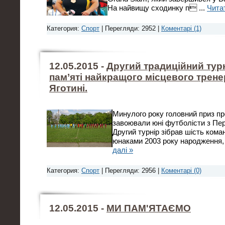
На найвищу сходинку п
...
Читат
Категория:
Спорт
| Перегляди: 2952 |
Коментарі (1)
12.05.2015 -
Другий традиційний тур
пам’яті найкращого місцевого трене
Яготині.
Минулого року головний приз п
завоювали юні футболісти з Пе
Другий турнір зібрав шість ком
юнаками 2003 року народження,
далі »
Категория:
Спорт
| Перегляди: 2956 |
Коментарі (0)
12.05.2015 -
МИ ПАМ'ЯТАЄМО