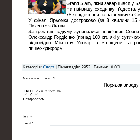
Grand Slam, який завершився у Б
На найвищу сходинку п'єдесталу 
78 кг піднялася наша землячка Св
У фіналі Ярьомка достроково (за 3 хвилини 15 
Пакеніте з Литви.
За крок від подіуму зупинилися львів'янин Сергій
Олександр Гордієнко (понад 100 кг), які у сутичка
відповідно Міклошу Унгварі з Угорщини та ро
пишеУкрінформ.
Категорія
:
Спорт
|
Переглядів
: 2952 |
Рейтинг
:
0.0
/
0
Всього коментарів
:
1
Порядок виводу 
1
KOT
(12.05.2015 21:30)
0
Поздравляем.
Ім`я *:
Email *: