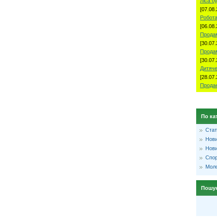
Ліса б
[07.08.
Робота
[06.08.
Продам
[30.07.
Прода
[30.07.
Дитяче
[28.07.
Продае
По ка
Стат
Нови
Нови
Спо
Моло
Пошу