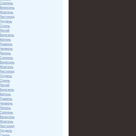
 Серпень
 Вересень
 Жовтень
 Листопад
 Грудень
Січень
 Лютий
 Березень
Квітень
 Травень
 Червень
 Липень
 Серпень
 Вересень
 Жовтень
 Листопад
 Грудень
Січень
 Лютий
 Березень
Квітень
 Травень
 Червень
 Липень
 Серпень
 Вересень
 Жовтень
 Листопад
 Грудень
Січень