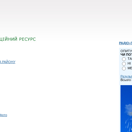
РАДІО+
ОПИТУ
ЧИ ПО
ТА
А РАЙОНУ
НІ
МЕ
Резуль
Всього 
 фото