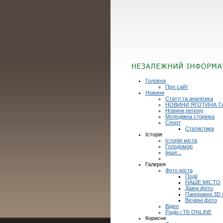
Головна
Про сайт
Новини
Статті та аналітика
НОВИНИ ЯГОТИНА Т
Новини регіону
Молодіжна сторінка
Спорт
Статистика
Історія
Історія міста
Голодомор
Інше...
Галерея
Фото міста
Події
НАШЕ МІСТО
Давні фото
Панорамні 3D
Вечірні фото
Відео
Радіо і ТБ ONLINE
Корисне