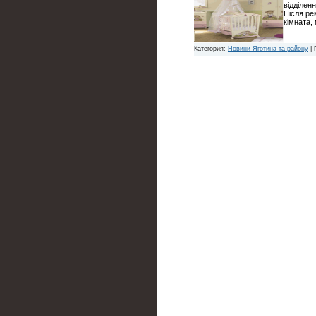
відділенн
Після ре
кімната,
Категория:
Новини Яготина та району
| 