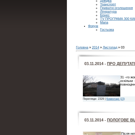
Довідка
Транспорт
Приватні оголошення
Література
Бізнес
TV ПРОГРАМА 300 КА
Мапа
Форум
Гостьова
Головна
»
2014
»
Листопад
»
03
03.11.2014 -
ПРО ДЕПУТАТІ
31 –го жо
оскільки 
повноцін
Перегляди: 2329 |
Коментарі (15)
03.11.2014 -
ПОЛОГОВЕ ВІ
Після не