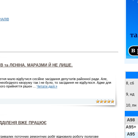
НАЛІВ
В та ЛЄНІНА. МАРАЗМИ Й НЕ ЛИШЕ.
втня мало відбутися сесійне засідання депутатів районної ради. Але,
необхідного кворуму так і не було, то засідання не відбулося. Адже для
8,
сб
ного прийняття рішен
...
Читати далі »
9,
нд
10, пн
A98
ДДІЛЕНЯ ВЖЕ ПРАЦЮЄ
A95+
A95
тривалих поточних ремонтних робіт відновило роботу пологове