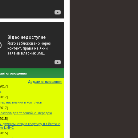
тні оголошення
Додати оголошення
2017]
а
2017]
тер настільний в комплекті
2017]
акторів для телевізійної передачі
2015]
 двухкомнатную квартиру в г.Яготине
оне ЦИНС
2015]