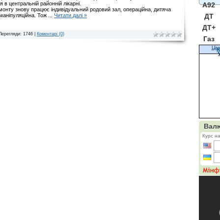
я в центральній районній лікарні.
A92
монту знову працює індивідуальний родовий зал, операційна, дитяча
 маніпуляційна. Тож
...
Читати далі »
ДТ
ДТ+
Перегляди: 1746 |
Коментарі (0)
Газ
Цін
К