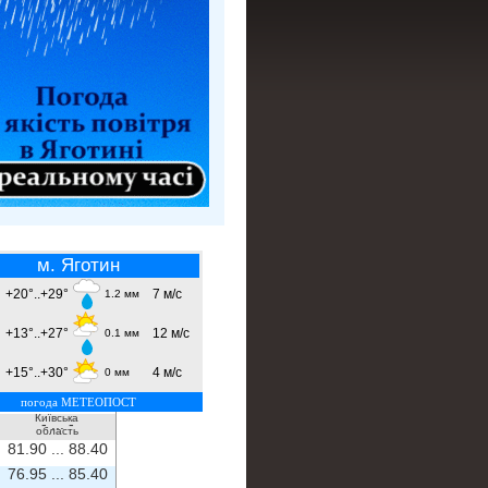
м. Яготин
+20°..+29°
7 м/с
1.2 мм
+13°..+27°
12 м/с
0.1 мм
+15°..+30°
4 м/с
0 мм
погода МЕТЕОПОСТ
Київська
- ...
-
область
81.90 ...
88.40
76.95 ...
85.40