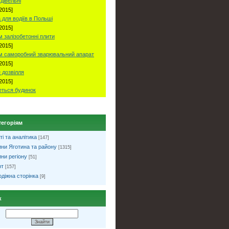
удівельні
2015]
 для водіїв в Польші
2015]
 залізобетонні плити
2015]
м саморобний зварювальний апарат
2015]
 дозвілля
2015]
ться будинок
тегоріям
ті та аналітика
[147]
ни Яготина та району
[1315]
ни регіону
[51]
рт
[157]
діжна сторінка
[9]
к