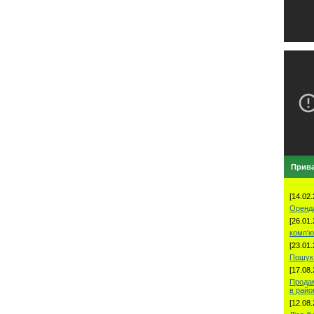
Прива
[14.02.
Оренд
[26.01.
комп'ю
[23.01.
Пошук 
[17.08.
Продам
в рай
[12.08.