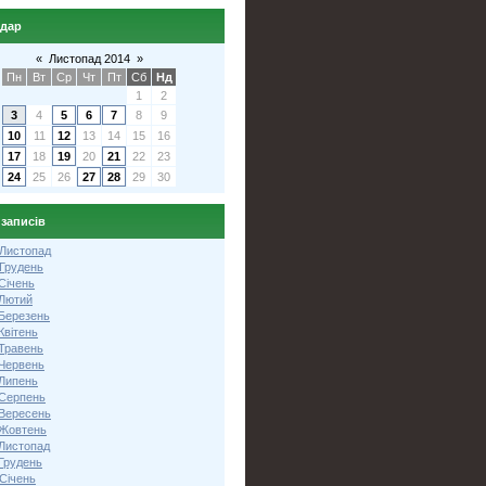
ндар
«
Листопад 2014
»
Пн
Вт
Ср
Чт
Пт
Сб
Нд
1
2
3
4
5
6
7
8
9
10
11
12
13
14
15
16
17
18
19
20
21
22
23
24
25
26
27
28
29
30
 записів
 Листопад
 Грудень
Січень
 Лютий
 Березень
Квітень
 Травень
 Червень
 Липень
 Серпень
 Вересень
 Жовтень
 Листопад
Грудень
Січень