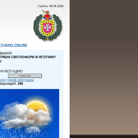
Субота, 08.08.2026
TV+КІНО ONLINE
ВАННЯ
ТРІБНІ СВІТЛОФОРИ В ЯГОТИНІ?
К
НІ ВСЕ-ОДНО
тати
|
Архів опитувань
відповідей:
296