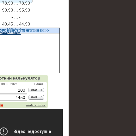
78.90 ...
78.90
90.90 ...
95.90
- ...
-
40.45 ...
44.90
и на АЗС України
УРС ВАЛЮТ ВІД ЯГОТИН ІНФО
vseazs.com