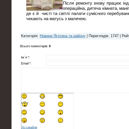
Після ремонту знову працює інд
операційна, дитяча кімната, ман
де є й чисті та світлі палати сумісного перебуван
чекають на матусь з малечею.
Категорія
:
Новини Яготина та району
|
Переглядів
: 1747 |
Рей
Всього коментарів
:
0
Ім`я *:
Email *:
Усі смайли