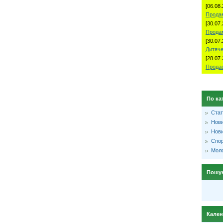
[06.08.
Продам
[30.07.
Прода
[30.07.
Дитяче
[28.07.
Продае
По ка
Стат
Нови
Нови
Спо
Моло
Пошу
Кале