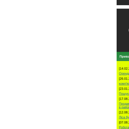
Прива
[14.02.
Оренд
[26.01.
комп'ю
[23.01.
Пошук 
[17.08.
Продам
в рай
[12.08.
Ліса б
[07.08.
Робота