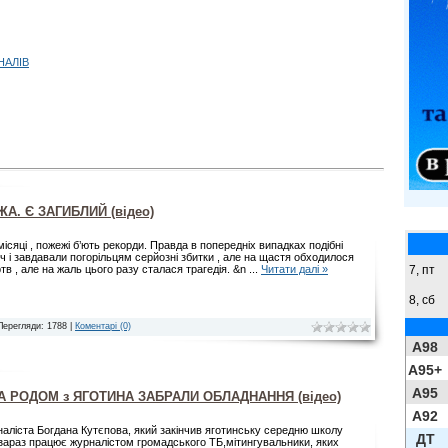
НАЛІВ
А. Є ЗАГИБЛИЙ (відео)
 місяці , пожежі б’ють рекорди. Правда в попередніх випадках подібні
оч і завдавали погорільцям серйозні збитки , але на щастя обходилося
7, пт
тв , але на жаль цього разу сталася трагедія. &n
...
Читати далі »
8,
сб
Перегляди: 1788 |
Коментарі (0)
A98
A95+
A95
А РОДОМ з ЯГОТИНА ЗАБРАЛИ ОБЛАДНАННЯ (відео)
A92
наліста Богдана Кутєпова, який закінчив яготинську середню школу
ДТ
зараз працює журналістом громадського ТБ,мітингувальники, яких