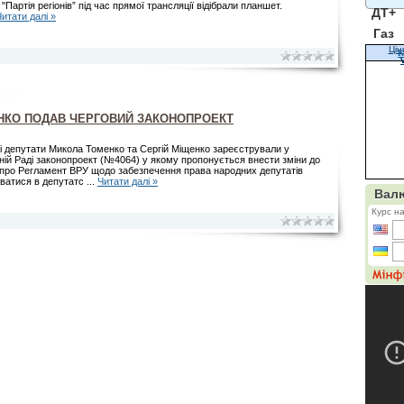
 "Партія регіонів” під час прямої трансляції відібрали планшет.
ДТ+
Читати далі »
Газ
Цін
К
НКО ПОДАВ ЧЕРГОВИЙ ЗАКОНОПРОЕКТ
і депутати Микола Томенко та Сергій Міщенко зареєстрували у
ній Раді законопроект (№4064) у якому пропонується внести зміни до
 про Регламент ВРУ щодо забезпечення права народних депутатів
уватися в депутатс
...
Читати далі »