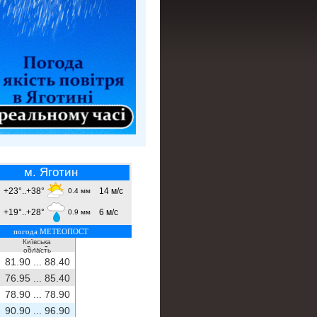
м. Яготин
+23°..+38°
14 м/с
0.4 мм
+19°..+28°
6 м/с
0.9 мм
погода МЕТЕОПОСТ
Київська
- ...
-
область
81.90 ...
88.40
76.95 ...
85.40
78.90 ...
78.90
90.90 ...
96.90