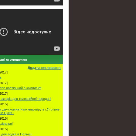
тні оголошення
Додати оголошення
2017]
а
2017]
тер настільний в комплекті
2017]
акторів для телевізійної передачі
2015]
 двухкомнатную квартиру в г.Яготине
оне ЦИНС
2015]
удівельні
2015]
 для водіїв в Польші