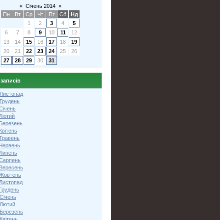
«
Січень 2014
»
Пн
Вт
Ср
Чт
Пт
Сб
Нд
1
2
3
4
5
6
7
8
9
10
11
12
13
14
15
16
17
18
19
20
21
22
23
24
25
26
27
28
29
30
31
 записів
 Листопад
 Грудень
Січень
 Лютий
 Березень
Квітень
 Травень
 Червень
 Липень
 Серпень
 Вересень
 Жовтень
 Листопад
Грудень
Січень
 Лютий
 Березень
Квітень