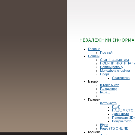
Головна
Про сайт
Новини
Статті та аналітика
НОВИНИ ЯГОТИНА Т
Новини регіону
Молодіжна сторінка
Спорт
Статистика
Історія
Історія міста
Голодомор
Інше...
Галерея
Фото міста
Події
НАШЕ МІСТО
Давні фото
Панорамні 3D
Вечірні фото
Відео
Радіо і ТБ ONLINE
Корисне