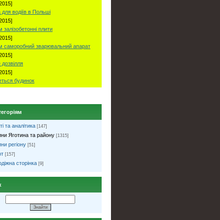
2015]
 для водіїв в Польші
2015]
 залізобетонні плити
2015]
м саморобний зварювальний апарат
2015]
 дозвілля
2015]
ться будинок
тегоріям
ті та аналітика
[147]
ни Яготина та району
[1315]
ни регіону
[51]
рт
[157]
діжна сторінка
[9]
к