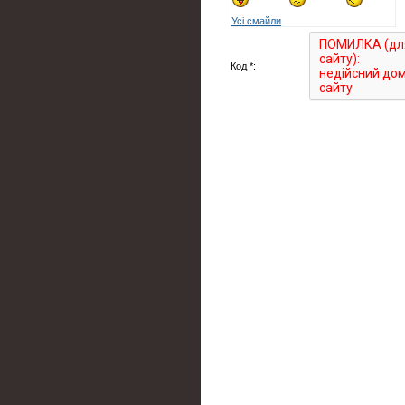
Усі смайли
Код *: