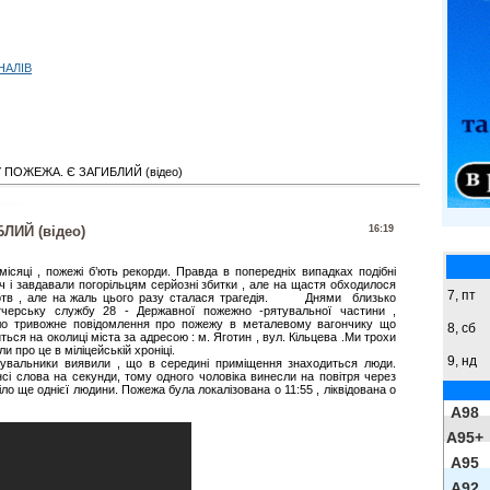
НАЛІВ
 ПОЖЕЖА. Є ЗАГИБЛИЙ (відео)
ЛИЙ (відео)
16:19
 місяці , пожежі б’ють рекорди. Правда в попередніх випадках подібні
оч і завдавали погорільцям серйозні збитки , але на щастя обходилося
7, пт
ртв , але на жаль цього разу сталася трагедія. Днями близько
тчерську службу 28 - Державної пожежно -рятувальної частини ,
ло тривожне повідомлення про пожежу в металевому вагончику що
8,
сб
ться на околиці міста за адресою : м. Яготин , вул. Кільцева .Ми трохи
и про це в міліцейській хроніці.
9,
нд
тувальники виявили , що в середині приміщення знаходиться люди.
і слова на секунди, тому одного чоловіка винесли на повітря через
тіло ще однієї людини. Пожежа була локалізована о 11:55 , ліквідована о
A98
A95+
A95
A92