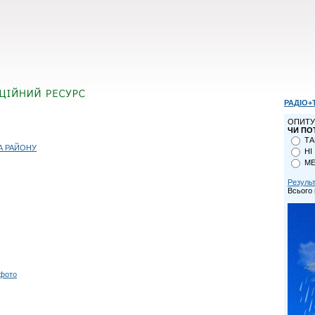
РАДІО+
ОПИТУ
ЧИ ПО
ТА
А РАЙОНУ
НІ
МЕ
Резуль
Всього 
 фото