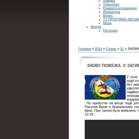
Довідка
Транспорт
Приватні оголошення
Література
Бізнес
TV ПРОГРАМА 300 КА
Мапа
Форум
Гостьова
Головна
»
2014
»
Січень
»
31
» ЗНОВУ
ЗНОВУ ПОЖЕЖА. Є ЗАГИБ
У січні
події х
без же
удиспе
надійш
знаходи
згадувал
По прибуттю на місце події ря
Рахунок йшов в буквальному сенс
вікно. При гасінні було виявлено 
12:19 .