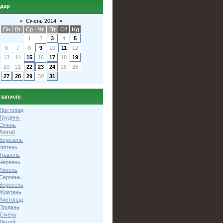
ндар
«
Січень 2014
»
Пн
Вт
Ср
Чт
Пт
Сб
Нд
1
2
3
4
5
6
7
8
9
10
11
12
13
14
15
16
17
18
19
20
21
22
23
24
25
26
27
28
29
30
31
 записів
 Листопад
 Грудень
Січень
 Лютий
 Березень
Квітень
 Травень
 Червень
 Липень
 Серпень
 Вересень
 Жовтень
 Листопад
Грудень
Січень
 Лютий