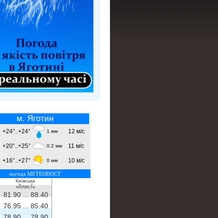
м. Яготин
+24°..+24°
12 м/с
1 мм
+20°..+25°
11 м/с
0.2 мм
+16°..+27°
10 м/с
0 мм
погода МЕТЕОПОСТ
Київська
- ...
-
область
81.90 ...
88.40
76.95 ...
85.40
78.90 ...
78.90