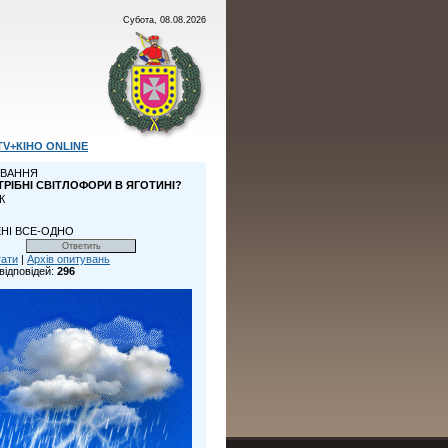
Субота, 08.08.2026
TV+КІНО ONLINE
ВАННЯ
ТРІБНІ СВІТЛОФОРИ В ЯГОТИНІ?
К
НІ ВСЕ-ОДНО
тати
|
Архів опитувань
відповідей:
296