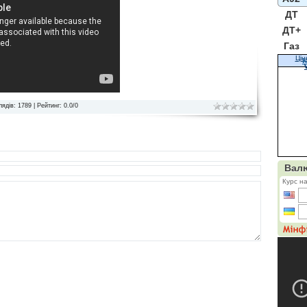
ДТ
ДТ+
Газ
Цін
К
лядів
: 1789 |
Рейтинг
:
0.0
/
0