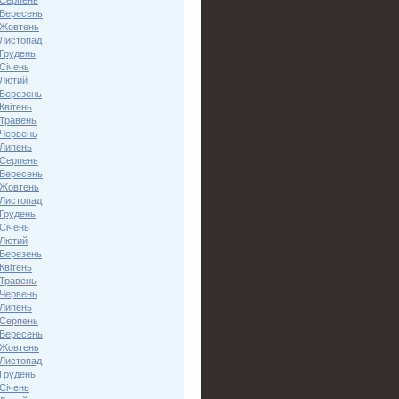
 Серпень
 Вересень
 Жовтень
 Листопад
 Грудень
Січень
 Лютий
 Березень
Квітень
 Травень
 Червень
 Липень
 Серпень
 Вересень
 Жовтень
 Листопад
 Грудень
Січень
 Лютий
 Березень
Квітень
 Травень
 Червень
 Липень
 Серпень
 Вересень
 Жовтень
 Листопад
 Грудень
Січень