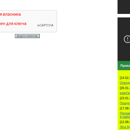
Прива
[14.02.
Оренд
[26.01.
комп'ю
[23.01.
Пошук 
[17.08.
Продам
в рай
[12.08.
Ліса б