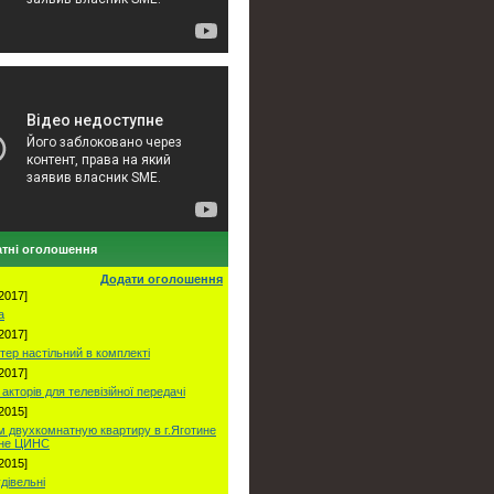
тні оголошення
Додати оголошення
2017]
а
2017]
тер настільний в комплекті
2017]
акторів для телевізійної передачі
2015]
 двухкомнатную квартиру в г.Яготине
оне ЦИНС
2015]
удівельні