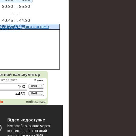
90.90 ...
95.90
- ...
-
40.45 ...
44.90
и на АЗС України
УРС ВАЛЮТ ВІД ЯГОТИН ІНФО
vseazs.com