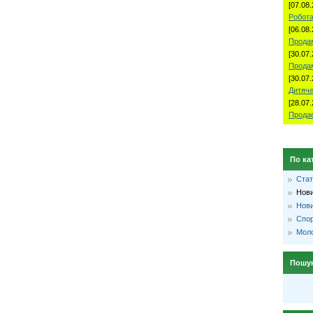
[07.08.
Робота
[06.08.
Продам
[30.07.
Прода
[30.07.
Дитяче
[28.07.
Продае
По ка
Стат
Нови
Нови
Спо
Моло
Пошу