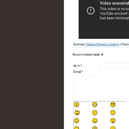
Категорія
:
Новини Яготина та району
|
Перег
Всього коментарів
:
0
Ім`я *:
Email *: