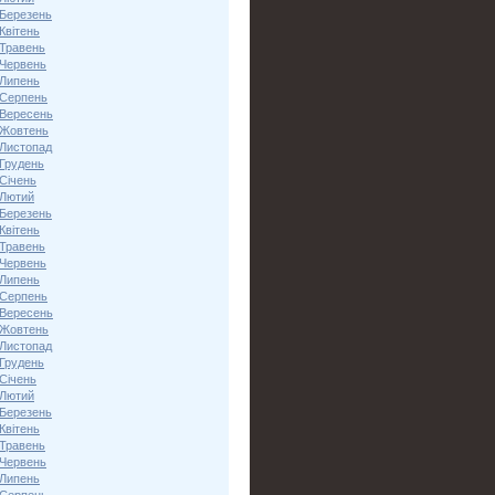
 Березень
Квітень
 Травень
 Червень
 Липень
 Серпень
 Вересень
 Жовтень
 Листопад
 Грудень
Січень
 Лютий
 Березень
Квітень
 Травень
 Червень
 Липень
 Серпень
 Вересень
 Жовтень
 Листопад
 Грудень
Січень
 Лютий
 Березень
Квітень
 Травень
 Червень
 Липень