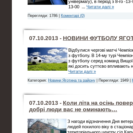
універмагу), в період з 8-го -13
13-00
...
Читати далі »
Перегляди: 1786 |
Коментарі (0)
07.10.2013 -
НОВИНИ ФУТБОЛУ ЯГ
Відбулися чергові матчі Чемпі
з футболу. В 14-му турі Чемпіо
з футболу серед команд Вищої 
які досить суттєво впливають 
Читати далі »
Категория:
Новини Яготина та району
| Перегляди: 1949 |
07.10.2013 -
Коли літа на осінь пове
добрі люди вас не оминають…
З нагоди відзначення Дня ветер
людей похилого віку в стаціона
територіального центру сіл Кап