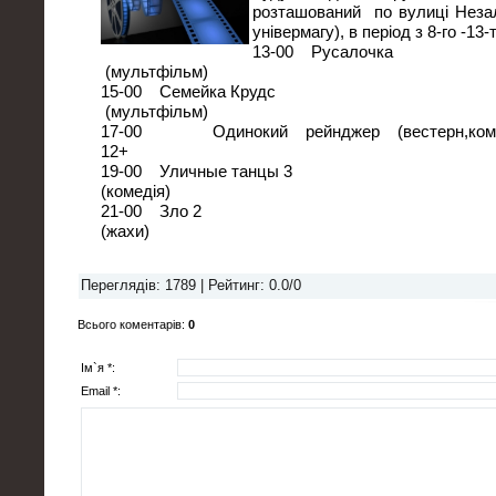
розташований по вулиці Незал
універмагу), в період з 8-го -13
13-00 Русалочка
(мультфільм)
15-00 Семейка Крудс
(мультфільм)
17-00 Одинокий рейнджер (ве
12
19-00 Уличные танцы 3
(комедія)
21-00 Зло 2
(жахи)
Переглядів
: 1789 |
Рейтинг
:
0.0
/
0
Всього коментарів
:
0
Ім`я *:
Email *: