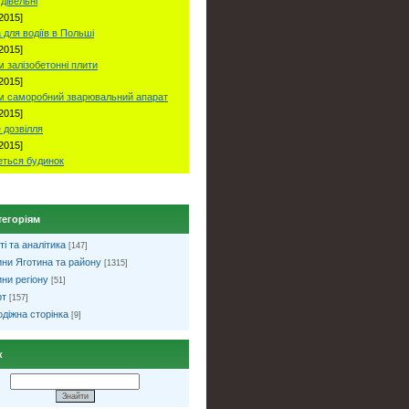
удівельні
2015]
 для водіїв в Польші
2015]
 залізобетонні плити
2015]
м саморобний зварювальний апарат
2015]
 дозвілля
2015]
ться будинок
тегоріям
ті та аналітика
[147]
ни Яготина та району
[1315]
ни регіону
[51]
рт
[157]
діжна сторінка
[9]
к