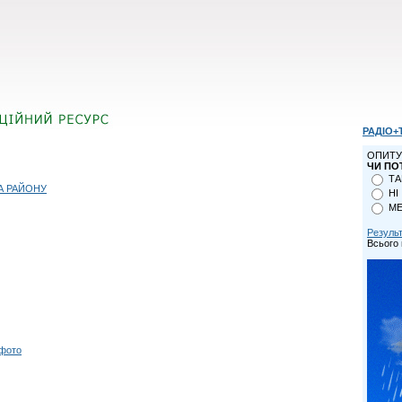
РАДІО+
ОПИТУ
ЧИ ПО
ТА
А РАЙОНУ
НІ
МЕ
Резуль
Всього 
 фото