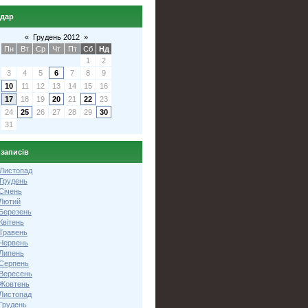
ндар
«
Грудень 2012
»
Пн
Вт
Ср
Чт
Пт
Сб
Нд
1
2
3
4
5
6
7
8
9
10
11
12
13
14
15
16
17
18
19
20
21
22
23
24
25
26
27
28
29
30
31
 записів
 Листопад
 Грудень
Січень
 Лютий
 Березень
Квітень
 Травень
 Червень
 Липень
 Серпень
 Вересень
 Жовтень
 Листопад
Грудень