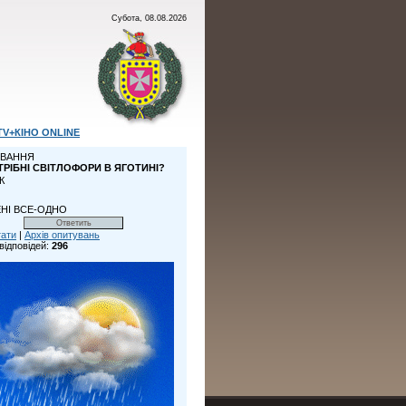
Субота, 08.08.2026
TV+КІНО ONLINE
ВАННЯ
ТРІБНІ СВІТЛОФОРИ В ЯГОТИНІ?
К
НІ ВСЕ-ОДНО
тати
|
Архів опитувань
відповідей:
296