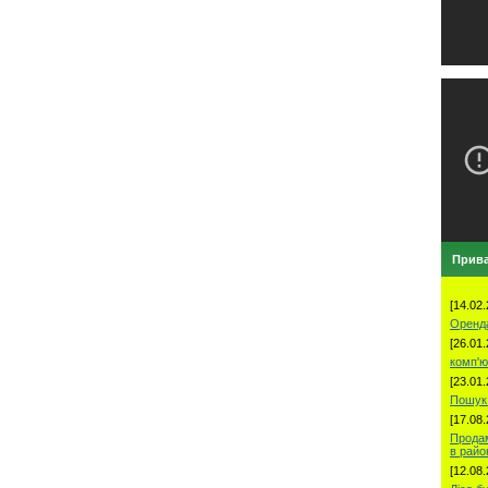
Прива
[14.02.
Оренд
[26.01.
комп'ю
[23.01.
Пошук 
[17.08.
Продам
в рай
[12.08.