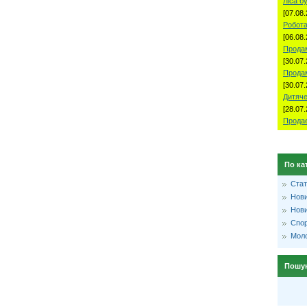
Ліса б
[07.08.
Робота
[06.08.
Продам
[30.07.
Прода
[30.07.
Дитяче
[28.07.
Продае
По ка
Стат
Нови
Нови
Спо
Моло
Пошу