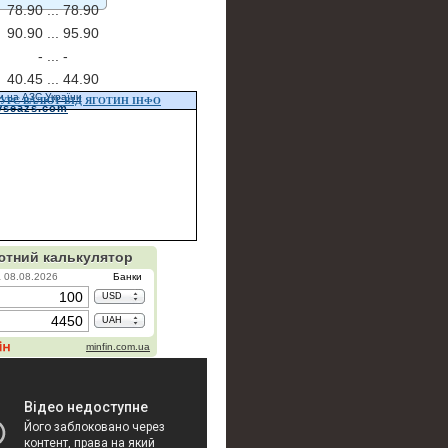
78.90 ...
78.90
90.90 ...
95.90
- ...
-
40.45 ...
44.90
и на АЗС України
УРС ВАЛЮТ ВІД ЯГОТИН ІНФО
vseazs.com