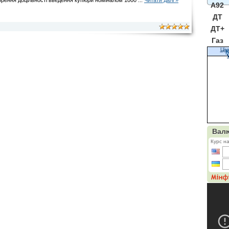
рення доцільності введення купюри номіналом 1000
...
Читати далі »
A92
ДТ
ДТ+
Газ
Цін
К