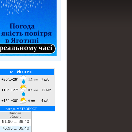
м. Яготин
+20°..+29°
7 м/с
1.2 мм
+13°..+27°
12 м/с
0.1 мм
+15°..+30°
4 м/с
0 мм
погода МЕТЕОПОСТ
Київська
- ...
-
область
81.90 ...
88.40
76.95 ...
85.40