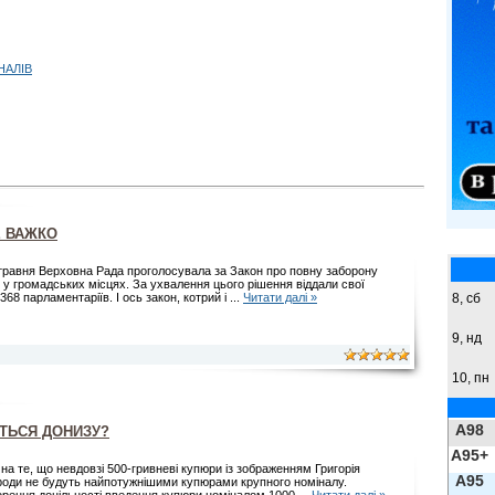
НАЛІВ
Е ВАЖКО
травня Верховна Рада проголосувала за Закон про повну заборону
я у громадських місцях. За ухвалення цього рішення віддали свої
8,
сб
368 парламентаріїв. І ось закон, котрий і
...
Читати далі »
9,
нд
10, пн
A98
ТЬСЯ ДОНИЗУ?
A95+
на те, що невдовзі 500-гривневі купюри із зображенням Григорія
A95
оди не будуть найпотужнішими купюрами крупного номіналу.