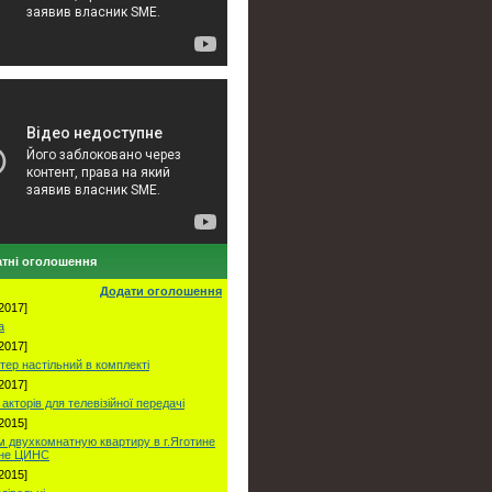
тні оголошення
Додати оголошення
2017]
а
2017]
тер настільний в комплекті
2017]
акторів для телевізійної передачі
2015]
 двухкомнатную квартиру в г.Яготине
оне ЦИНС
2015]