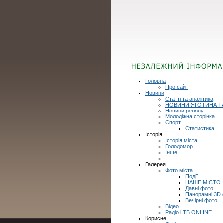
Головна
Про сайт
Новини
Статті та аналітика
НОВИНИ ЯГОТИНА Т
Новини регіону
Молодіжна сторінка
Спорт
Статистика
Історія
Історія міста
Голодомор
Інше...
Галерея
Фото міста
Події
НАШЕ МІСТО
Давні фото
Панорамні 3D
Вечірні фото
Відео
Радіо і ТБ ONLINE
Корисне