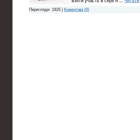
взяти участь в серії н
...
Читати 
Перегляди: 1825 |
Коментарі (0)