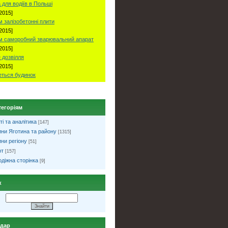
 для водіїв в Польші
2015]
 залізобетонні плити
2015]
м саморобний зварювальний апарат
2015]
 дозвілля
2015]
ться будинок
тегоріям
ті та аналітика
[147]
ни Яготина та району
[1315]
ни регіону
[51]
рт
[157]
діжна сторінка
[9]
к
ндар