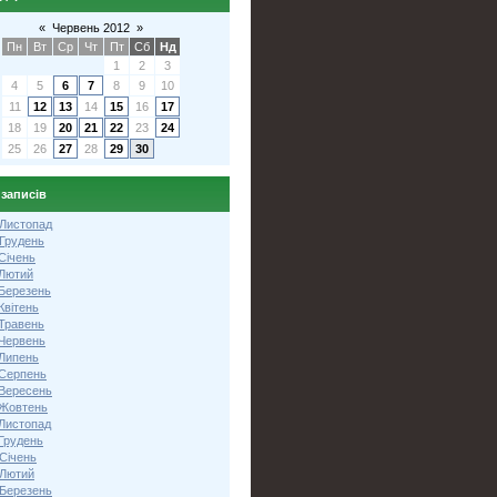
«
Червень 2012
»
Пн
Вт
Ср
Чт
Пт
Сб
Нд
1
2
3
4
5
6
7
8
9
10
11
12
13
14
15
16
17
18
19
20
21
22
23
24
25
26
27
28
29
30
 записів
 Листопад
 Грудень
Січень
 Лютий
 Березень
Квітень
 Травень
 Червень
 Липень
 Серпень
 Вересень
 Жовтень
 Листопад
Грудень
Січень
 Лютий
 Березень