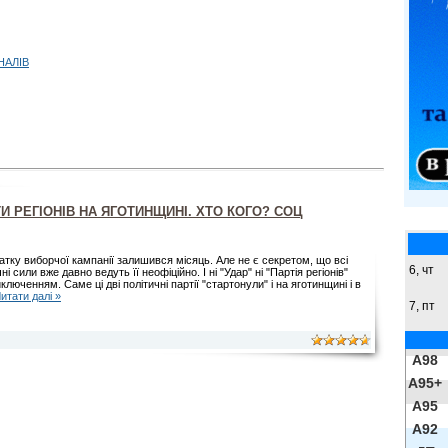
НАЛІВ
И РЕГІОНІВ НА ЯГОТИНЩИНІ. ХТО КОГО? СОЦ
атку виборчої кампанії залишився місяць. Але не є секретом, що всі
6, чт
ні сили вже давно ведуть її неофіційно. І ні "Удар" ні "Партія регіонів"
иключенням. Саме ці дві політичні партії "стартонули" і на яготинщині і в
итати далі »
7, пт
A98
A95+
A95
A92