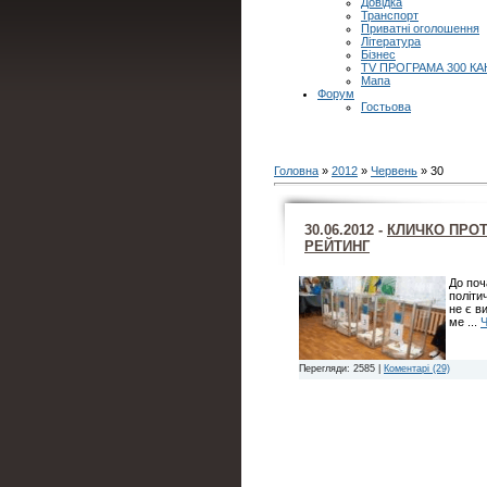
Довідка
Транспорт
Приватні оголошення
Література
Бізнес
TV ПРОГРАМА 300 КА
Мапа
Форум
Гостьова
Головна
»
2012
»
Червень
»
30
30.06.2012 -
КЛИЧКО ПРОТ
РЕЙТИНГ
До поч
політич
не є в
ме
...
Ч
Перегляди: 2585 |
Коментарі (29)