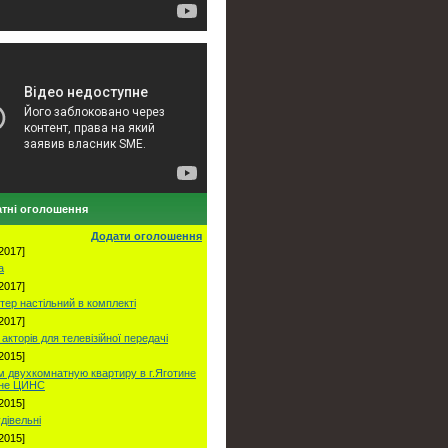
тні оголошення
Додати оголошення
2017]
а
2017]
тер настільний в комплекті
2017]
акторів для телевізійної передачі
2015]
 двухкомнатную квартиру в г.Яготине
оне ЦИНС
2015]
удівельні
2015]