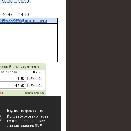
90.90 ...
96.90
- ...
-
40.45 ...
44.90
и на АЗС України
УРС ВАЛЮТ ВІД ЯГОТИН ІНФО
vseazs.com