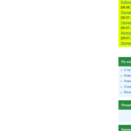
Робота
[06.08.
Продам
[30.07.
Прода
[30.07.
Дитяче
[28.07.
Продае
По ка
Стат
Нови
Нови
Спо
Моло
Пошу
Кале