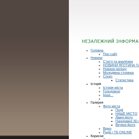
Головна
Про сайт
Новини
Статті та аналітика
НОВИНИ ЯГОТИНА Т
Новини регіону
Молодіжна сторінка
Спорт
Статистика
Історія
Історія міста
Голодомор
Інше...
Галерея
Фото міста
Події
НАШЕ МІСТО
Давні фото
Панорамні 3D
Вечірні фото
Відео
Радіо і ТБ ONLINE
Корисне