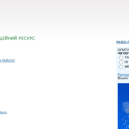
РАДІО+
ОПИТУ
ЧИ ПО
ТА
А РАЙОНУ
НІ
МЕ
Резуль
Всього 
 фото