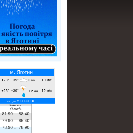
м. Яготин
+23°..+39°
10 м/с
0 мм
+23°..+39°
12 м/с
1.2 мм
погода МЕТЕОПОСТ
Київська
- ...
-
область
81.90 ...
88.40
79.90 ...
85.40
78.90 ...
78.90