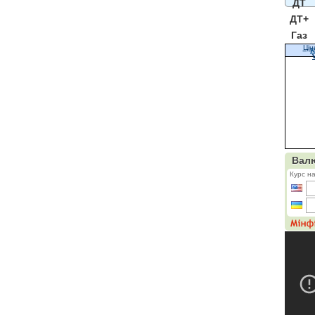
ДТ
ДТ+
Газ
Цін
К