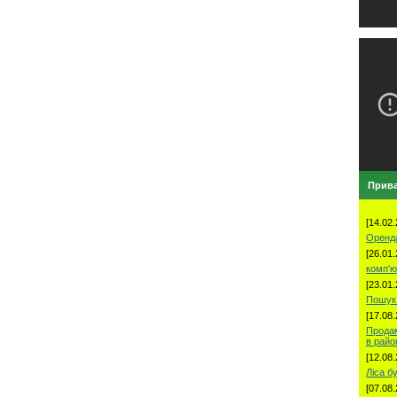
Прива
[14.02.
Оренд
[26.01.
комп'ю
[23.01.
Пошук 
[17.08.
Продам
в рай
[12.08.
Ліса б
[07.08.