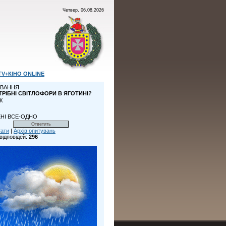
Четвер, 06.08.2026
TV+КІНО ONLINE
ВАННЯ
ТРІБНІ СВІТЛОФОРИ В ЯГОТИНІ?
К
НІ ВСЕ-ОДНО
тати
|
Архів опитувань
відповідей:
296