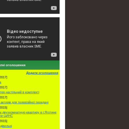
тні оголошення
Додати оголошення
2017]
а
2017]
тер настільний в комплекті
2017]
акторів для телевізійної передачі
2015]
 двухкомнатную квартиру в г.Яготине
оне ЦИНС
2015]
удівельні