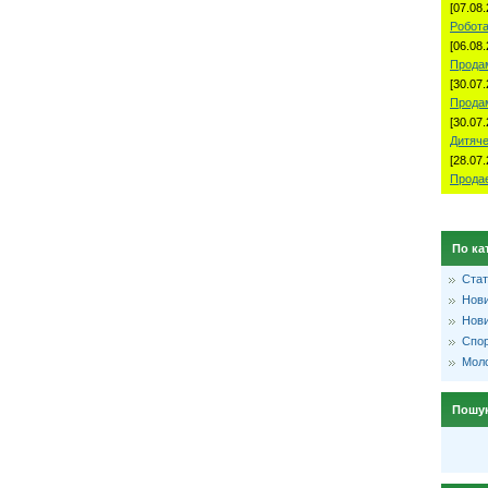
[07.08.
Робота
[06.08.
Продам
[30.07.
Прода
[30.07.
Дитяче
[28.07.
Продае
По ка
Стат
Нови
Нови
Спо
Моло
Пошу