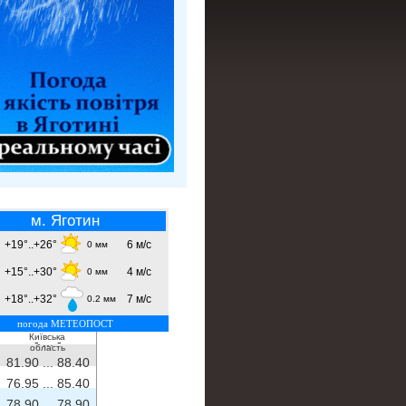
м. Яготин
+19°..+26°
6 м/с
0 мм
+15°..+30°
4 м/с
0 мм
+18°..+32°
7 м/с
0.2 мм
погода МЕТЕОПОСТ
Київська
- ...
-
область
81.90 ...
88.40
76.95 ...
85.40
78.90 ...
78.90