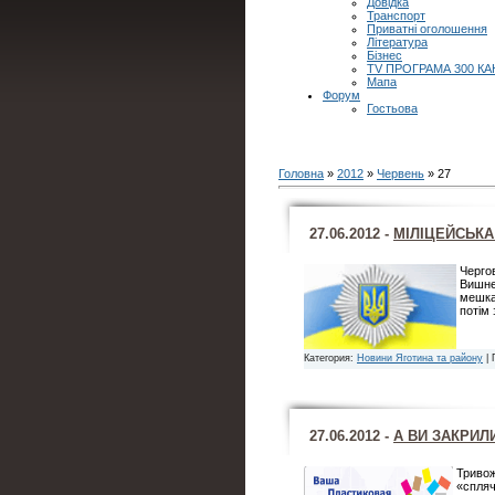
Довідка
Транспорт
Приватні оголошення
Література
Бізнес
TV ПРОГРАМА 300 КА
Мапа
Форум
Гостьова
Головна
»
2012
»
Червень
»
27
27.06.2012 -
МІЛІЦЕЙСЬКА
Черго
Вишне
мешка
потім
Категория:
Новини Яготина та району
| 
27.06.2012 -
А ВИ ЗАКРИЛ
Тривож
«спляч