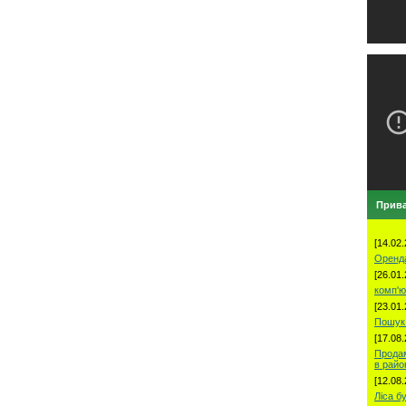
Прива
[14.02.
Оренд
[26.01.
комп'ю
[23.01.
Пошук 
[17.08.
Продам
в рай
[12.08.
Ліса б