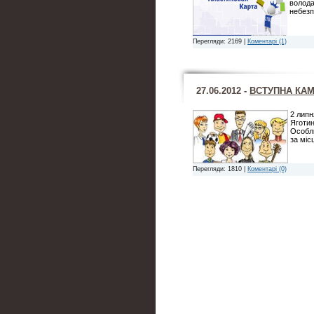
волода
небез
Перегляди: 2169 |
Коментарі (1)
27.06.2012 -
ВСТУПНА КАМП
2 липн
Яготин
Особли
за міс
Перегляди: 1810 |
Коментарі (0)