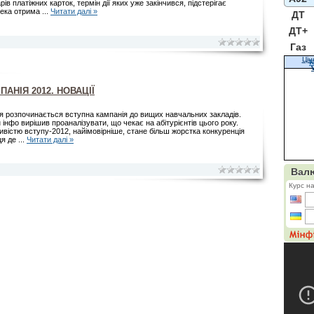
рів платіжних карток, термін дії яких уже закінчився, підстерігає
пека отрима
...
Читати далі »
ДТ
ДТ+
Газ
Цін
К
АНІЯ 2012. НОВАЦІЇ
я розпочинається вступна кампанія до вищих навчальних закладів.
 інфо вирішив проаналізувати, що чекає на абітурієнтів цього року.
вістю вступу-2012, найімовірніше, стане більш жорстка конкуренція
ця де
...
Читати далі »