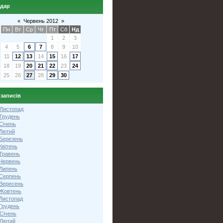
ндар
«
Червень 2012
»
Пн
Вт
Ср
Чт
Пт
Сб
Нд
1
2
3
4
5
6
7
8
9
10
11
12
13
14
15
16
17
18
19
20
21
22
23
24
25
26
27
28
29
30
 записів
 Листопад
 Грудень
Січень
 Лютий
 Березень
Квітень
 Травень
 Червень
 Липень
 Серпень
 Вересень
 Жовтень
 Листопад
Грудень
Січень
 Лютий