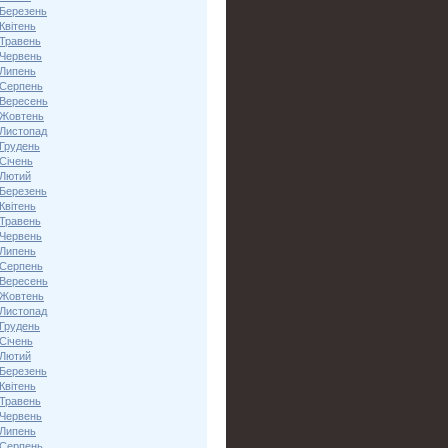
 Березень
Квітень
 Травень
 Червень
 Липень
 Серпень
 Вересень
 Жовтень
 Листопад
 Грудень
Січень
 Лютий
 Березень
Квітень
 Травень
 Червень
 Липень
 Серпень
 Вересень
 Жовтень
 Листопад
 Грудень
Січень
 Лютий
 Березень
Квітень
 Травень
 Червень
 Липень
 Серпень