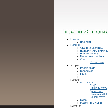
Головна
Про сайт
Новини
Статті та аналітика
НОВИНИ ЯГОТИНА Т
Новини регіону
Молодіжна сторінка
Спорт
Статистика
Історія
Історія міста
Голодомор
Інше...
Галерея
Фото міста
Події
НАШЕ МІСТО
Давні фото
Панорамні 3D
Вечірні фото
Відео
Радіо і ТБ ONLINE
Корисне