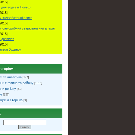
2015]
 для водіїв в Польші
2015]
 залізобетонні плити
2015]
м саморобний зварювальний апарат
2015]
 дозвілля
2015]
ться будинок
тегоріям
ті та аналітика
[147]
ни Яготина та району
[1315]
ни регіону
[51]
рт
[157]
діжна сторінка
[9]
к