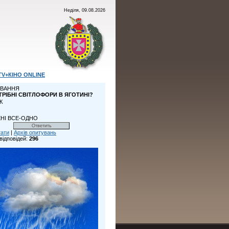
Неділя, 09.08.2026
TV+КІНО ONLINE
ВАННЯ
ТРІБНІ СВІТЛОФОРИ В ЯГОТИНІ?
К
НІ ВСЕ-ОДНО
тати
|
Архів опитувань
відповідей:
296