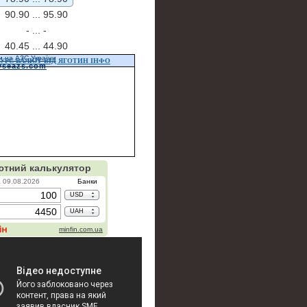
90.90 ...
95.90
- ...
-
40.45 ...
44.90
и на АЗС України
УРС ВАЛЮТ ВІД ЯГОТИН ІНФО
vseazs.com