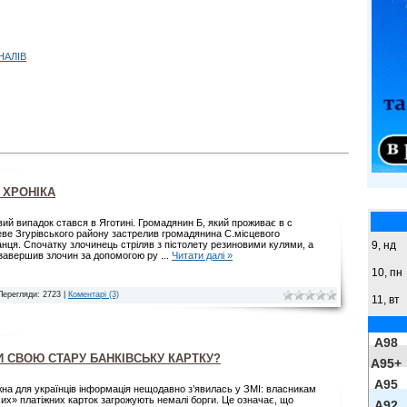
НАЛІВ
 ХРОНІКА
вий випадок стався в Яготині. Громадянин Б, який проживає в с
ве Згурівського району застрелив громадянина С.місцевого
9,
нд
нця. Спочатку злочинець стріляв з пістолету резиновими кулями, а
 завершив злочин за допомогою ру
...
Читати далі »
10, пн
Перегляди: 2723 |
Коментарі (3)
11, вт
A98
И СВОЮ СТАРУ БАНКІВСЬКУ КАРТКУ?
A95+
A95
на для українців інформація нещодавно з’явилась у ЗМІ: власникам
их» платіжних карток загрожують немалі борги. Це означає, що
A92