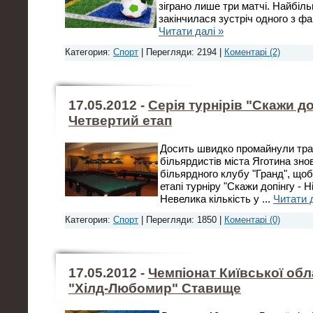
зіграно лише три матчі. Найбіл
закінчилася зустріч одного з фа
Читати далі »
Категория:
Спорт
| Перегляди: 2194 |
Коментарі (2)
17.05.2012 -
Серія турнірів "Скажи доп
Четвертий етап
Досить швидко промайнули трав
більярдистів міста Яготина знов
більярдного клубу "Гранд", щоб
етапі турніру "Скажи допінгу - Ні
Невелика кількість у
...
Читати 
Категория:
Спорт
| Перегляди: 1850 |
Коментарі (0)
17.05.2012 -
Чемпіонат Київської обла
"Хілд-Любомир" Ставище