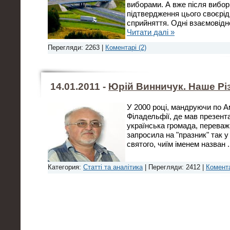
виборами. А вже після вибор
підтвердження цього своєрід
сприйняття. Одні взаємовід
Читати далі »
Перегляди: 2263 |
Коментарі (2)
14.01.2011 -
Юрій Винничук. Наше Рі
У 2000 році, мандруючи по А
Філадельфії, де мав презент
українська громада, переважн
запросила на "празник" так у
святого, чиїм іменем назван
Категория:
Статті та аналітика
| Перегляди: 2412 |
Комента