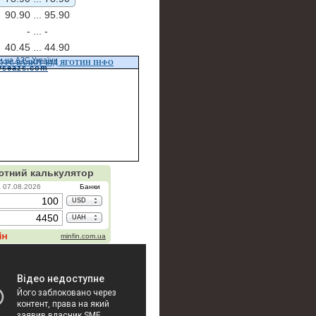
90.90 ...
95.90
- ...
-
40.45 ...
44.90
и на АЗС України
УРС ВАЛЮТ ВІД ЯГОТИН ІНФО
vseazs.com