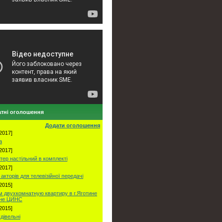
тні оголошення
Додати оголошення
2017]
а
2017]
тер настільний в комплекті
2017]
акторів для телевізійної передачі
2015]
 двухкомнатную квартиру в г.Яготине
оне ЦИНС
2015]
удівельні