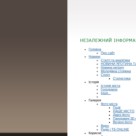
Головна
Про сайт
Новини
Статті та аналітика
НОВИНИ ЯГОТИНА Т
Новини регіону
Молодіжна сторінка
Спорт
Статистика
Історія
Історія міста
Голодомор
Інше...
Галерея
Фото міста
Події
НАШЕ МІСТО
Давні фото
Панорамні 3D
Вечірні фото
Відео
Радіо і ТБ ONLINE
Корисне