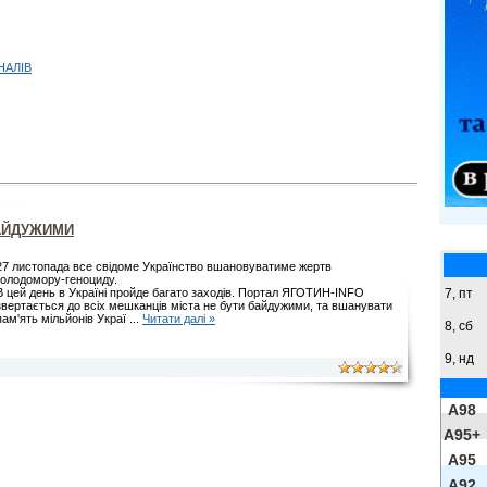
НАЛІВ
БАЙДУЖИМИ
27 листопада все свідоме Українство вшановуватиме жертв
голодомору-геноциду.
7, пт
В цей день в Україні пройде багато заходів. Портал ЯГОТИН-INFO
звертається до всіх мешканців міста не бути байдужими, та вшанувати
пам'ять мільйонів Украї
...
Читати далі »
8,
сб
9,
нд
A98
A95+
A95
A92