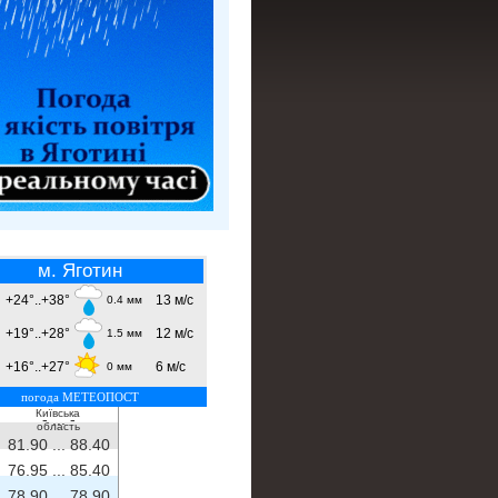
м. Яготин
+24°..+38°
13 м/с
0.4 мм
+19°..+28°
12 м/с
1.5 мм
+16°..+27°
6 м/с
0 мм
погода МЕТЕОПОСТ
Київська
- ...
-
область
81.90 ...
88.40
76.95 ...
85.40
78.90 ...
78.90