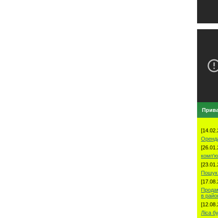
Прива
[14.02.
Оренд
[26.01.
комп'ю
[23.01.
Пошук 
[17.08.
Продам
в рай
[12.08.
Ліса б