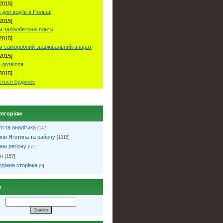
2015]
 для водіїв в Польші
2015]
 залізобетонні плити
2015]
м саморобний зварювальний апарат
2015]
 дозвілля
2015]
ться будинок
тегоріям
ті та аналітика
[147]
ни Яготина та району
[1315]
ни регіону
[51]
рт
[157]
діжна сторінка
[9]
к