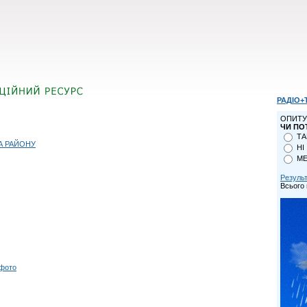
РАДІО+
ОПИТУ
ЧИ ПО
ТА
А РАЙОНУ
НІ
МЕ
Резуль
Всього 
 фото