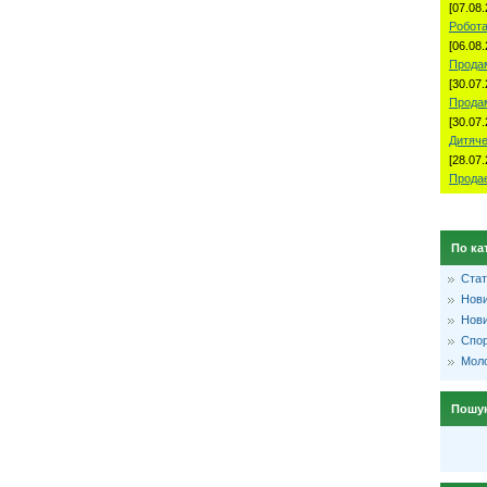
[07.08.
Робота
[06.08.
Продам
[30.07.
Прода
[30.07.
Дитяче
[28.07.
Продае
По ка
Стат
Нови
Нови
Спо
Моло
Пошу