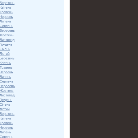
 Березень
Квітень
 Травень
 Червень
 Липень
 Серпень
 Вересень
 Жовтень
 Листопад
 Грудень
Січень
 Лютий
 Березень
Квітень
 Травень
 Червень
 Липень
 Серпень
 Вересень
 Жовтень
 Листопад
 Грудень
Січень
 Лютий
 Березень
Квітень
 Травень
 Червень
 Липень
 Серпень