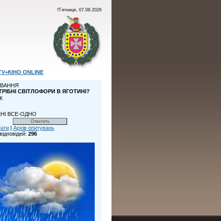
П`ятниця, 07.08.2026
TV+КІНО ONLINE
ВАННЯ
ТРІБНІ СВІТЛОФОРИ В ЯГОТИНІ?
К
НІ ВСЕ-ОДНО
тати
|
Архів опитувань
відповідей:
296