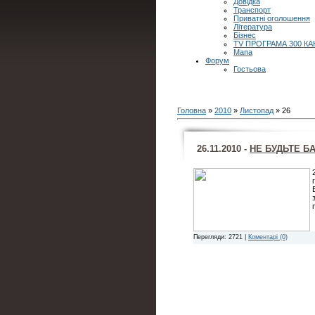
Довідка
Транспорт
Приватні оголошення
Література
Бізнес
TV ПРОГРАМА 300 КА
Мапа
Форум
Гостьова
Головна
»
2010
»
Листопад
»
26
26.11.2010 -
НЕ БУДЬТЕ 
Перегляди: 2721 |
Коментарі (0)