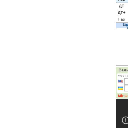
ДТ
ДТ+
Газ
Цін
К