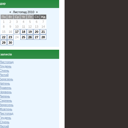
ндар
«
Листопад 2010
»
Пн
Вт
Ср
Чт
Пт
Сб
Нд
1
2
3
4
5
6
7
8
9
10
11
12
13
14
15
16
17
18
19
20
21
22
23
24
25
26
27
28
29
30
 записів
 Листопад
 Грудень
Січень
 Лютий
 Березень
Квітень
 Травень
 Червень
 Липень
 Серпень
 Вересень
 Жовтень
 Листопад
Грудень
Січень
 Лютий