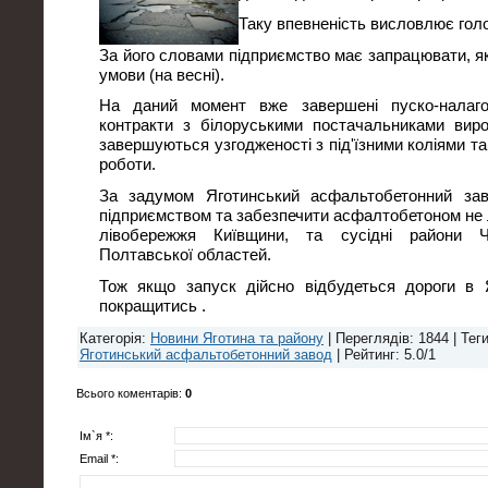
Таку впевненість висловлює гол
За його словами підприємство має запрацювати, як
умови (на весні).
На даний момент вже завершені пуско-налаго
контракти з білоруськими постачальниками виро
завершуються узгодженості з під'їзними коліями та
роботи.
За задумом Яготинський aсфальтобетонний за
підприємством та забезпечити асфалтобетоном не 
лівобережжя Київщини, та сусідні райони Чер
Полтавської областей.
Тож якщо запуск дійсно відбудеться дороги в
покращитись .
Категорія
:
Новини Яготина та району
|
Переглядів
: 1844 |
Тег
Яготинський aсфальтобетонний завод
|
Рейтинг
:
5.0
/
1
Всього коментарів
:
0
Ім`я *:
Email *: