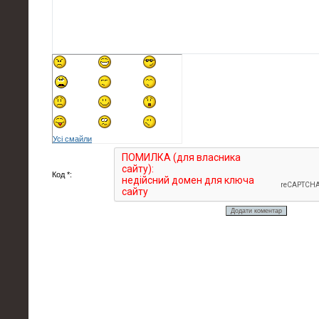
Усі смайли
Код *: