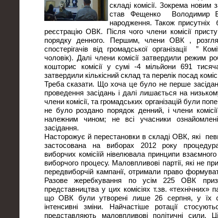
складі комісії. Зокрема новим 
став Фещенко Володимир Ві
народження. Також присутніх 
реєстрацію ОВК. Після чого члени комісії прист
порядку денного. Першим, члени ОВК , розгля
спостерігачів від громадської організації ” Ком
чоловік). Далі члени комісії затвердили режим р
кошторис комісії у сумі -4 мільйони 691 тисяч
затвердили кількісний склад та перелік посад комісії
Треба сказати. Що хоча це було не перше засідання
проведення засідань і далі лишається на низькому
члени комісії, та громадських організацій були поп
не було роздано порядок денний, і члени комісії
належним чином; не всі учасники ознайомлен
засідання.
Насторожує й перестановки в складі ОВК, які певн
застосована на виборах 2012 року процедур
виборчих комісіїй нівелювала принципи взаємного
виборчого процесу. Маловпливові партії, які не пр
передвиборчій кампанії, отримали право формувати
Разове жеребкування по усім 225 ОВК приз
представництва у цих комісіях т.зв. «технічних» п
що ОВК були утворені лише 26 серпня, у їх с
інтенсивні зміни. Найчастіше ротації стосуют
представляють маловпливові політичні сили. Ці