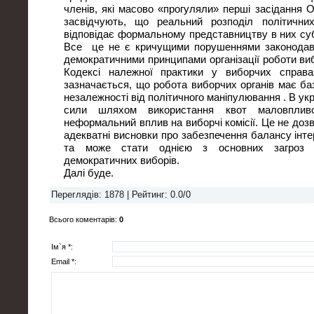
членів, які масово «прогуляли» перші засідання 
засвідчують, що реальний розподіл політични
відповідає формальному представництву в них суб
Все це не є кричущими порушеннями законодавст
демократичними принципами організації роботи виб
Кодексі належної практики у виборчих справах
зазначається, що робота виборчих органів має ба
незалежності від політичного маніпулювання . В ук
сили шляхом використання квот маловплив
неформальний вплив на виборчі комісії. Це не до
адекватні висновки про забезпечення балансу інтер
та може стати однією з основних загроз 
демократичних виборів.
Далі буде.
Переглядів
: 1878 |
Рейтинг
:
0.0
/
0
Всього коментарів
:
0
Ім`я *:
Email *: