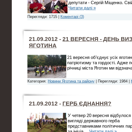
депутати - Сергій Міщенко. Сві
Читати далі »
Перегляди: 1715 |
Коментарі (3)
21.09.2012 -
21 ВЕРЕСНЯ - ДЕНЬ В
ЯГОТИНА
21 вересня об’єднує усіх яготин
патріотизму та гордості. Адже п
річниці міста Яготин ми відзна
Категория:
Новини Яготина та району
| Перегляди: 1984 |
21.09.2012 -
ГЕРБ ЄДНАННЯ?
У четвер 20 вересня відбулося
вигляді державного герба
представниками політичних парт
за ініціа
...
Читати далі »