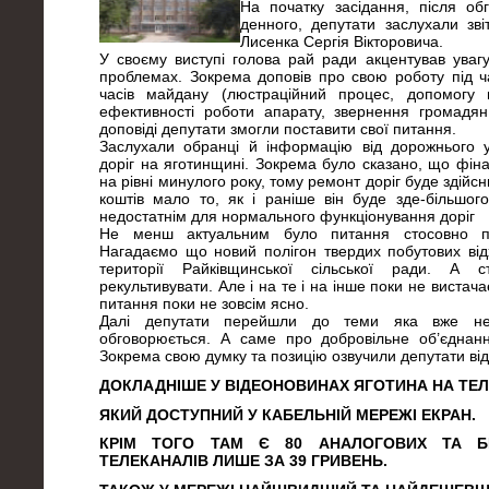
На початку засідання, після об
денного, депутати заслухали зв
Лисенка Сергія Вікторовича.
У своєму виступі голова рай ради акцентував уваг
проблемах. Зокрема доповів про свою роботу під ч
часів майдану (люстраційний процес, допомогу 
ефективності роботи апарату, звернення громадян
доповіді депутати змогли поставити свої питання.
Заслухали обранці й інформацію від дорожнього у
доріг на яготинщині. Зокрема було сказано, що фін
на рівні минулого року, тому ремонт доріг буде здійсн
коштів мало то, як і раніше він буде зде-більшо
недостатнім для нормального функціонування доріг
Не менш актуальним було питання стосовно пол
Нагадаємо що новий полігон твердих побутових від
території Райківщинської сільської ради. А 
рекультивувати. Але і на те і на інше поки не вистача
питання поки не зовсім ясно.
Далі депутати перейшли до теми яка вже не
обговорюється. А саме про добровільне об’єднанн
Зокрема свою думку та позицію озвучили депутати ві
ДОКЛАДНІШЕ У ВІДЕОНОВИНАХ ЯГОТИНА НА ТЕЛ
ЯКИЙ ДОСТУПНИЙ У КАБЕЛЬНІЙ МЕРЕЖІ ЕКРАН.
КРІМ ТОГО ТАМ Є 80 АНАЛОГОВИХ ТА Б
ТЕЛЕКАНАЛІВ ЛИШЕ ЗА 39 ГРИВЕНЬ.