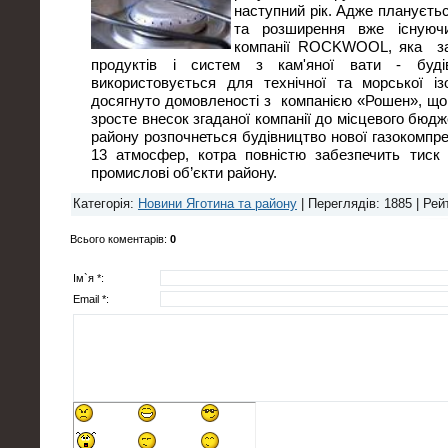
наступний рік. Адже плануєтьс
та розширення вже існуюч
компанії ROCKWOOL, яка за
продуктів і систем з кам'яної вати - буді
використовується для технічної та морської із
досягнуто домовленості з компанією «Рошен», що 
зросте внесок згаданої компанії до місцевого бюджет
району розпочнеться будівництво нової газокомпре
13 атмосфер, котра повністю забезпечить тиск 
промислові об’єкти району.
Категорія
:
Новини Яготина та району
|
Переглядів
: 1885 |
Рей
Всього коментарів
:
0
Ім`я *:
Email *: