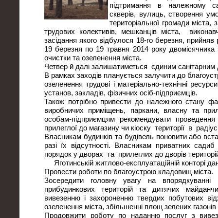
підтримання в належному сан
скверів, вулиць, створення у
територіальної громади міста,
трудових колективів, мешканців міста, виконавч
засідання якого відбулося 18-го березня, прийняв
19 березня по 19 травня 2014 року двомісячника 
очистки та озеленення міста.
Четвер й далі залишатиметься єдиним санітарним д
В рамках заходів планується залучити до благоустр
озеленення трудові і матеріально-технічні ресурси
установ, закладів, фізичних осіб-підприємців.
Також потрібно привести до належного стану фас
виробничих приміщень, паркани, власну та прил
особам-підприємцям рекомендувати проведенн
прилеглої до магазину чи кіоску території в радіус
Власникам будинків та будівель поновити або вст
разі їх відсутності. Власникам приватних садиб
порядок у дворах та прилеглих до дворів територі
Яготинській житлово-експлуатаційній конторі да
Провести роботи по благоустрою кладовищ міста.
Зосередити головну увагу на впорядкуванні в
прибудинкових територій та дитячих майданчи
вивезенню і захороненню твердих побутових відх
озеленення міста, збільшенні площ зелених газонів і
Продовжити роботу по наданню послуг з вивез