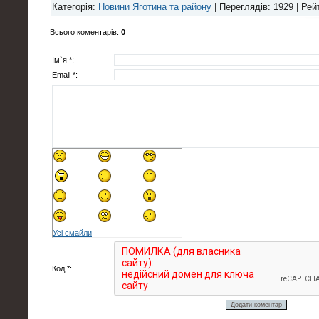
Категорія
:
Новини Яготина та району
|
Переглядів
: 1929 |
Рей
Всього коментарів
:
0
Ім`я *:
Email *:
Усі смайли
Код *: