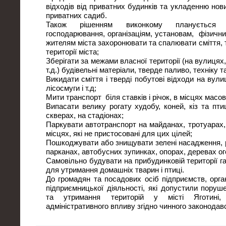
відходів від приватних будинків та укладенню нов
приватних садиб.
Також рішенням виконкому планується з
господарювання, організаціям, установам, фізичн
жителям міста захоронювати та спалювати сміття, т
території міста;
Зберігати за межами власної території (на вулицях,
т.д.) будівельні матеріали, тверде паливо, техніку т
Викидати сміття і тверді побутові відходи на вулиц
лісосмуги і т.д;
Мити транспорт біля ставків і річок, в місцях масо
Випасати велику рогату худобу, коней, кіз та пт
скверах, на стадіонах;
Паркувати автотранспорт на майданах, тротуарах,
місцях, які не пристосовані для цих цілей;
Пошкоджувати або знищувати зелені насадження, 
парканах, автобусних зупинках, опорах, деревах о
Самовільно будувати на прибудинковій території га
для утримання домашніх тварин і птиці.
До громадян та посадових осіб підприємств, органі
підприємницької діяльності, які допустили пору
та утримання територій у місті Яготині,
адміністративного впливу згідно чинного законодав