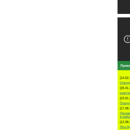
Прива
[14.02.
Оренд
[26.01.
комп'ю
[23.01.
Пошук 
[17.08.
Продам
в рай
[12.08.
Ліса б