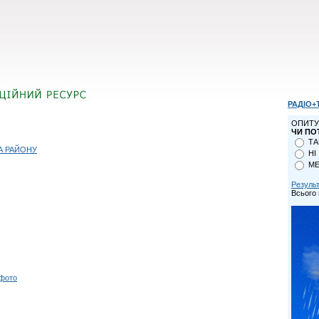
РАДІО+
ОПИТУ
ЧИ ПО
ТА
А РАЙОНУ
НІ
МЕ
Резуль
Всього 
 фото