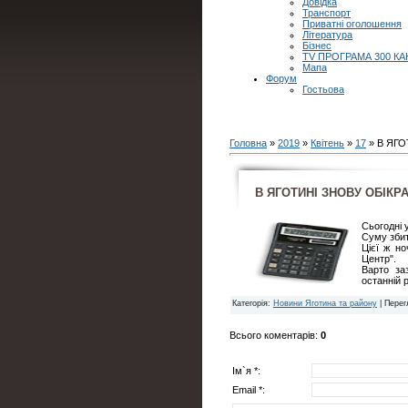
Довідка
Транспорт
Приватні оголошення
Література
Бізнес
TV ПРОГРАМА 300 КА
Мапа
Форум
Гостьова
Головна
»
2019
»
Квітень
»
17
» В ЯГО
В ЯГОТИНІ ЗНОВУ ОБІКР
Сьогодні 
Суму збитк
Цієї ж но
Центр".
Варто за
останній 
Категорія
:
Новини Яготина та району
|
Перег
Всього коментарів
:
0
Ім`я *:
Email *: