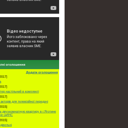
тні оголошення
Додати оголошення
2017]
а
2017]
тер настільний в комплекті
2017]
акторів для телевізійної передачі
2015]
 двухкомнатную квартиру в г.Яготине
оне ЦИНС
2015]
удівельні