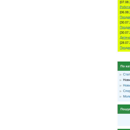
[07.08.
Робота
[06.08.
Продам
[30.07.
Прода
[30.07.
Дитяче
[28.07.
Продае
По ка
Стат
Нови
Нови
Спо
Моло
Пошу