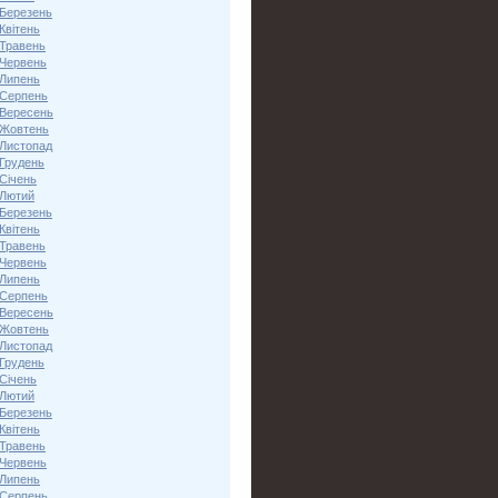
 Березень
Квітень
 Травень
 Червень
 Липень
 Серпень
 Вересень
 Жовтень
 Листопад
 Грудень
Січень
 Лютий
 Березень
Квітень
 Травень
 Червень
 Липень
 Серпень
 Вересень
 Жовтень
 Листопад
 Грудень
Січень
 Лютий
 Березень
Квітень
 Травень
 Червень
 Липень
 Серпень