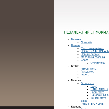
Головна
Про сайт
Новини
Статті та аналітика
НОВИНИ ЯГОТИНА Т
Новини регіону
Молодіжна сторінка
Спорт
Статистика
Історія
Історія міста
Голодомор
Інше...
Галерея
Фото міста
Події
НАШЕ МІСТО
Давні фото
Панорамні 3D
Вечірні фото
Відео
Радіо і ТБ ONLINE
Корисне