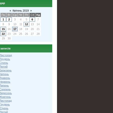
ндар
«
Квітень 2019
»
Пн
Вт
Ср
Чт
Пт
Сб
Нд
1
2
3
4
5
6
7
8
9
10
11
12
13
14
15
16
17
18
19
20
21
22
23
24
25
26
27
28
29
30
 записів
 Листопад
 Грудень
Січень
 Лютий
 Березень
Квітень
 Травень
 Червень
 Липень
 Серпень
 Вересень
 Жовтень
 Листопад
Грудень
Січень
 Лютий