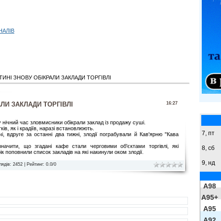
НАЛІВ
ТИНІ ЗНОВУ ОБІКРАЛИ ЗАКЛАДИ ТОРГІВЛІ
АЛИ ЗАКЛАДИ ТОРГІВЛІ
16:27
у нічний час зловмисники обікрали заклад із продажу суші.
ів, як і крадіїв, наразі встановлюють.
7, пт
чі, вдруге за останні два тижні, злодії пограбували й Кав'ярню "Кава
значити, що згадані кафе стали черговими об'єктами торгівлі, які
8,
сб
рік поповнили список закладів на які накинули оком злодії.
9,
нд
лядів
: 2452 |
Рейтинг
:
0.0
/
0
A98
A95+
A95
A92