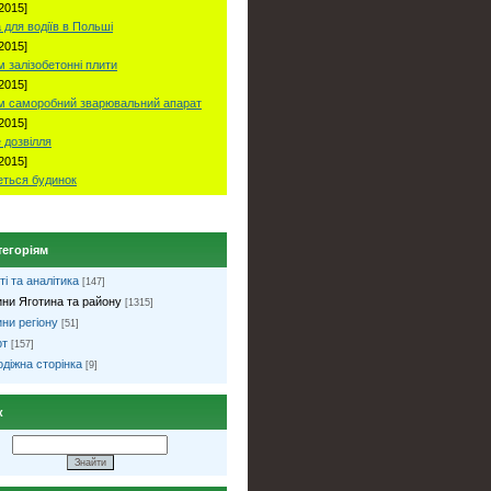
2015]
 для водіїв в Польші
2015]
 залізобетонні плити
2015]
м саморобний зварювальний апарат
2015]
 дозвілля
2015]
ться будинок
тегоріям
ті та аналітика
[147]
ни Яготина та району
[1315]
ни регіону
[51]
рт
[157]
діжна сторінка
[9]
к