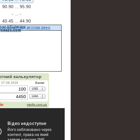
90.90 ...
95.90
- ...
-
40.45 ...
44.90
и на АЗС України
УРС ВАЛЮТ ВІД ЯГОТИН ІНФО
vseazs.com