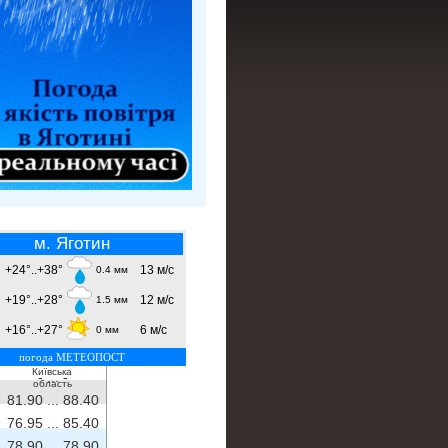
м. Яготин
+24°..+38°
13 м/с
0.4 мм
+19°..+28°
12 м/с
1.5 мм
+16°..+27°
6 м/с
0 мм
погода МЕТЕОПОСТ
Київська
- ...
-
область
81.90 ...
88.40
76.95 ...
85.40
78.90 ...
78.90