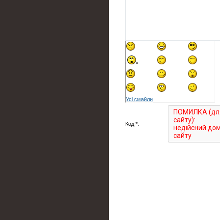
Усі смайли
Код *: