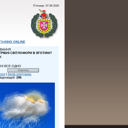
П`ятниця, 07.08.2026
TV+КІНО ONLINE
ВАННЯ
ТРІБНІ СВІТЛОФОРИ В ЯГОТИНІ?
К
НІ ВСЕ-ОДНО
тати
|
Архів опитувань
відповідей:
296