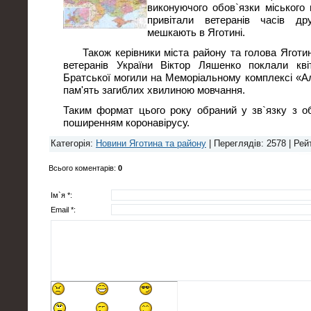
виконуючого обов`язки міського 
привітали ветеранів часів др
мешкають в Яготині.
Також керівники міста району та голова Яготинсь
ветеранів України Віктор Ляшенко поклали кв
Братської могили на Меморіальному комплексі «
пам'ять загиблих хвилиною мовчання.
Таким формат цього року обраний у зв`язку з о
поширенням коронавірусу.
Категорія
:
Новини Яготина та району
|
Переглядів
: 2578 |
Рей
Всього коментарів
:
0
Ім`я *:
Email *: