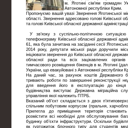
м. Яготині сім’ям громадян У
Автономної республіки Крим.
Пропонуємо вашій увазі Звернення Яготинської мі
області. Звернення адресовано голові Київської о
та голові Київської обласної державної адміністрац
У зв’язку з суспільно-політичною ситуацією
телефонограму Київської обласної державної адмін
61, яка була зачитана на засіданні сесії Яготинськ
2014 року, депутати міської ради доручили міс
ініціювати звернення до Київської обласної державно
обласної ради та всіх зацікавлених органі
тимчасового розміщення біженців в м. Яготині (дал
України, що евакуйовані з Автономної республіки К
На даний час, за рахунок коштів Державного б
тривають роботи по завершенні реконструкції н
для введення його в експлуатацію до кінця
будівництва виступає Державна міграційна сл
управління якої належить ПТРБ.
Вказаний об’єкт складається з двох п’ятиповерх
спільним побутовим корпусом (пральня, харчоблок
Прилегла до приміщення територія становит
розмістити всі необхідні для обслуговування баг
будинку об’єкти інфраструктури. Оскільки будівл
як гуртожиток блочного типу для студентів ме