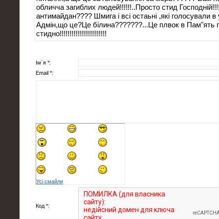
обличча загиблих людей!!!!!!..Просто стид Господній!!!!
антимайдан???? Шмига і всі остаьні ,які голосували в 
Адмін,що це?Це білина???????...Це плвок в Пам"ять пр
стидно!!!!!!!!!!!!!!!!!!!!!!!!
Ім`я *:
Email *:
Усі смайли
Код *: