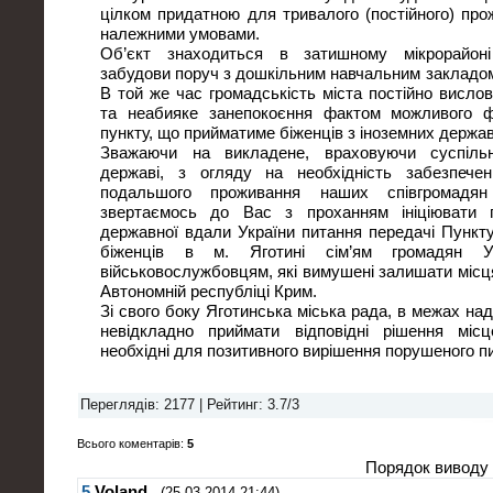
цілком придатною для тривалого (постійного) про
належними умовами.
Об’єкт знаходиться в затишному мікрорайон
забудови поруч з дошкільним навчальним закладом
В той же час громадськість міста постійно висло
та неабияке занепокоєння фактом можливого ф
пункту, що прийматиме біженців з іноземних держав
Зважаючи на викладене, враховуючи суспільн
державі, з огляду на необхідність забезпеч
подальшого проживання наших співгромадян 
звертаємось до Вас з проханням ініціювати
державної вдали України питання передачі Пункт
біженців в м. Яготині сім’ям громадян У
військовослужбовцям, які вимушені залишати місц
Автономній республіці Крим.
Зі свого боку Яготинська міська рада, в межах на
невідкладно приймати відповідні рішення місц
необхідні для позитивного вирішення порушеного п
Переглядів
: 2177 |
Рейтинг
:
3.7
/
3
Всього коментарів
:
5
Порядок виводу 
5
Voland
(25.03.2014 21:44)