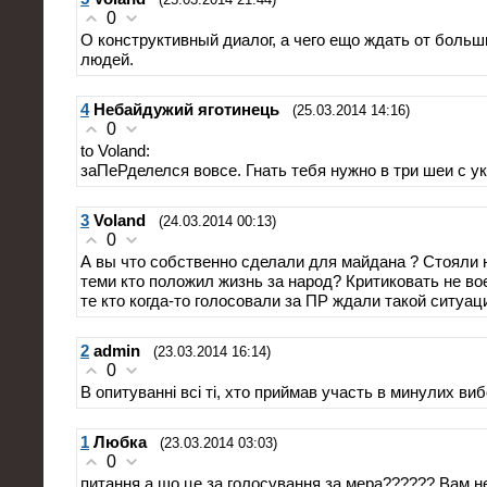
0
О конструктивный диалог, а чего ещо ждать от боль
людей.
4
Небайдужий яготинець
(25.03.2014 14:16)
0
to Voland:
заПеРделелся вовсе. Гнать тебя нужно в три шеи с ук
3
Voland
(24.03.2014 00:13)
0
А вы что собственно сделали для майдана ? Стояли н
теми кто положил жизнь за народ? Критиковать не во
те кто когда-то голосовали за ПР ждали такой ситуац
2
admin
(23.03.2014 16:14)
0
В опитуванні всі ті, хто приймав участь в минулих виб
1
Любка
(23.03.2014 03:03)
0
питання,а що це за голосування за мера?????? Вам н