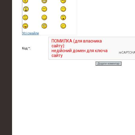
Усі смайли
Код *: