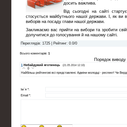
досить важлива.
Від сьогодні на сайті старту
стосується майбутнього нашої держави. І, як ви 
виборів на посаду глави нашої держави.
Закликаємо вас прийти на вибори та зробити свій
долучитися до голосування й на нашому сайті.
Переглядів
: 1725 |
Рейтинг
:
0.0
/
0
Всього коментарів
:
1
Порядок виводу 
1
Небайдужий яготинець
(21.05.2014 12:10)
0
Найбільш рейтингові всі представлені. Адміни молодці - респект! Чи Ве
Ім`я *:
Email *: