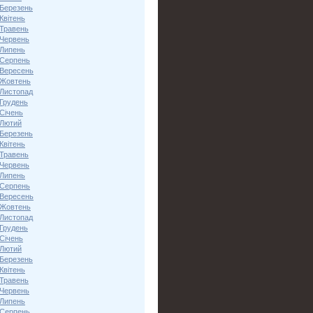
 Березень
Квітень
 Травень
 Червень
 Липень
 Серпень
 Вересень
 Жовтень
 Листопад
 Грудень
Січень
 Лютий
 Березень
Квітень
 Травень
 Червень
 Липень
 Серпень
 Вересень
 Жовтень
 Листопад
 Грудень
Січень
 Лютий
 Березень
Квітень
 Травень
 Червень
 Липень
 Серпень