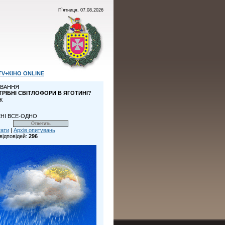
П`ятниця, 07.08.2026
TV+КІНО ONLINE
ВАННЯ
ТРІБНІ СВІТЛОФОРИ В ЯГОТИНІ?
К
НІ ВСЕ-ОДНО
тати
|
Архів опитувань
відповідей:
296