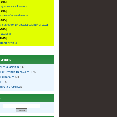
2015]
 для водіїв в Польші
2015]
 залізобетонні плити
2015]
м саморобний зварювальний апарат
2015]
 дозвілля
2015]
ться будинок
тегоріям
ті та аналітика
[147]
ни Яготина та району
[1315]
ни регіону
[51]
рт
[157]
діжна сторінка
[9]
к