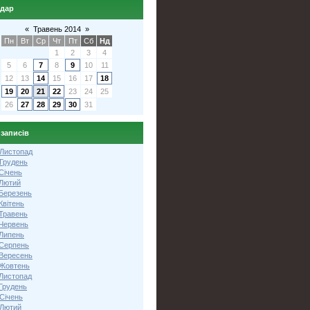
ндар
«
Травень 2014
»
Пн
Вт
Ср
Чт
Пт
Сб
Нд
1
2
3
4
5
6
7
8
9
10
11
12
13
14
15
16
17
18
19
20
21
22
23
24
25
26
27
28
29
30
31
 записів
 Листопад
 Грудень
Січень
 Лютий
 Березень
Квітень
 Травень
 Червень
 Липень
 Серпень
 Вересень
 Жовтень
 Листопад
Грудень
Січень
 Лютий