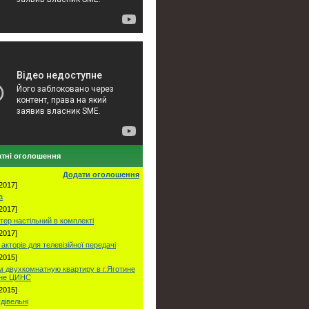
тні оголошення
Додати оголошення
2017]
а
2017]
тер настільний в комплекті
2017]
акторів для телевізійної передачі
2015]
 двухкомнатную квартиру в г.Яготине
оне ЦИНС
2015]
удівельні