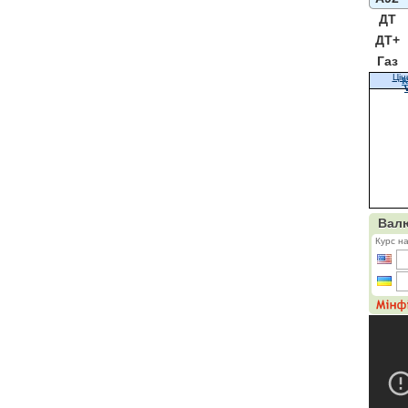
ДТ
ДТ+
Газ
Цін
К