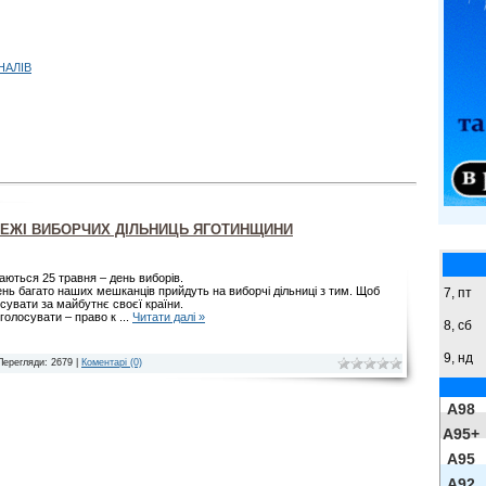
НАЛІВ
МЕЖІ ВИБОРЧИХ ДІЛЬНИЦЬ ЯГОТИНЩИНИ
ються 25 травня – день виборів.
ень багато наших мешканців прийдуть на виборчі дільниці з тим. Щоб
7, пт
сувати за майбутнє своєї країни.
 голосувати – право к
...
Читати далі »
8,
сб
9,
нд
Перегляди: 2679 |
Коментарі (0)
A98
A95+
A95
A92