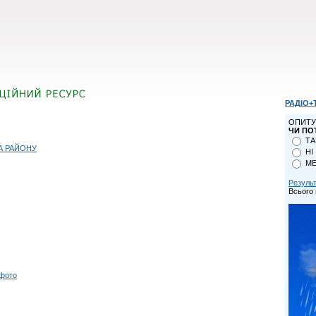
РАДІО+
ОПИТУ
ЧИ ПО
ТА
А РАЙОНУ
НІ
МЕ
Резуль
Всього 
 фото