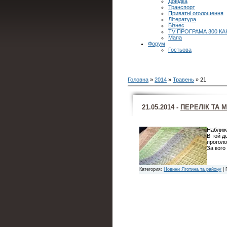
Довідка
Транспорт
Приватні оголошення
Література
Бізнес
TV ПРОГРАМА 300 КА
Мапа
Форум
Гостьова
Головна
»
2014
»
Травень
»
21
21.05.2014 -
ПЕРЕЛІК ТА 
Наближа
В той д
проголо
За кого
Категория:
Новини Яготина та району
| 