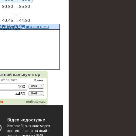
90.90 ...
95.90
- ...
-
40.45 ...
44.90
и на АЗС України
УРС ВАЛЮТ ВІД ЯГОТИН ІНФО
vseazs.com