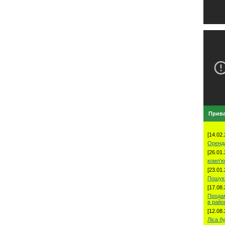
Прива
[14.02.
Оренд
[26.01.
комп'ю
[23.01.
Пошук 
[17.08.
Продам
в рай
[12.08.
Ліса б