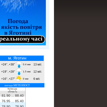
м. Яготин
+24°..+38°
13 м/с
0.4 мм
+19°..+28°
12 м/с
1.5 мм
+16°..+27°
6 м/с
0 мм
погода МЕТЕОПОСТ
Київська
- ...
-
область
81.90 ...
88.40
76.95 ...
85.40
78.90 ...
78.90