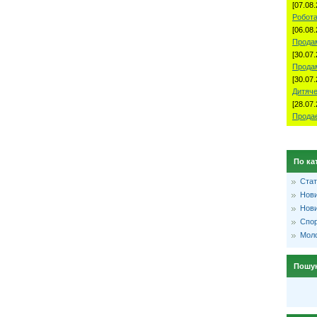
[07.08.
Робота
[06.08.
Продам
[30.07.
Прода
[30.07.
Дитяче
[28.07.
Продае
По ка
Стат
Нови
Нови
Спо
Моло
Пошу