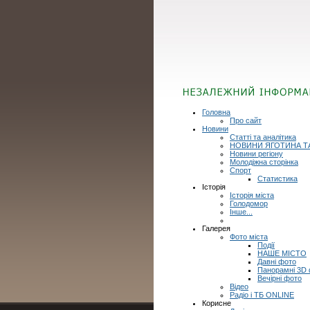
Головна
Про сайт
Новини
Статті та аналітика
НОВИНИ ЯГОТИНА Т
Новини регіону
Молодіжна сторінка
Спорт
Статистика
Історія
Історія міста
Голодомор
Інше...
Галерея
Фото міста
Події
НАШЕ МІСТО
Давні фото
Панорамні 3D
Вечірні фото
Відео
Радіо і ТБ ONLINE
Корисне