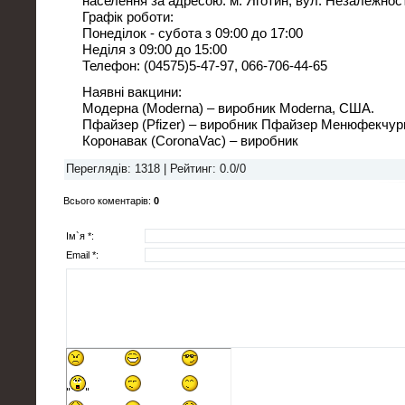
населення за адресою: м. Яготин, вул. Незалежності
Графік роботи:
Понеділок - субота з 09:00 до 17:00
Неділя з 09:00 до 15:00
Телефон: (04575)5-47-97, 066-706-44-65
Наявні вакцини:
Модерна (Moderna) – виробник Moderna, США.
Пфайзер (Pfizer) – виробник Пфайзер Менюфекчури
Коронавак (CoronaVac) – виробник
Переглядів
: 1318 |
Рейтинг
:
0.0
/
0
Всього коментарів
:
0
Ім`я *:
Email *: