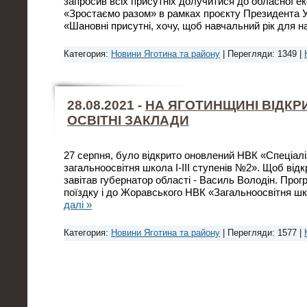
запросив всіх присутніх долучитися до обласної еко
«Зростаємо разом» в рамках проєкту Президента У
«Шановні присутні, хочу, щоб навчальний рік для 
Категория:
Новини Яготина та району
| Перегляди: 1349 |
28.08.2021 -
НА ЯГОТИНЩИНІ ВІДКР
ОСВІТНІ ЗАКЛАДИ
27 серпня, було відкрито оновлений НВК «Спеціал
загальноосвітня школа І-III ступенів №2». Щоб відк
завітав губернатор області - Василь Володін. Прог
поїздку і до Жоравського НВК «Загальноосвітня шк
далі »
Категория:
Новини Яготина та району
| Перегляди: 1577 |