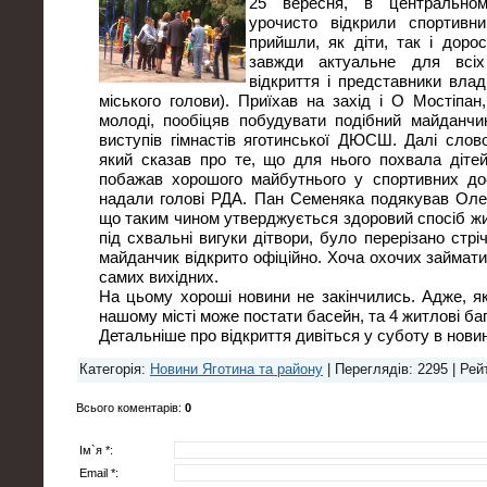
25 вересня, в центральном
урочисто відкрили спортивн
прийшли, як діти, так і дорос
завжди актуальне для всіх
відкриття і представники влад
міського голови). Приїхав на захід і О Мостіпан
молоді, пообіцяв побудувати подібний майданчи
виступів гімнастів яготинської ДЮСШ. Далі слов
який сказав про те, що для нього похвала дітей
побажав хорошого майбутнього у спортивних до
надали голові РДА. Пан Семеняка подякував Оле
що таким чином утверджується здоровий спосіб жит
під схвальні вигуки дітвори, було перерізано стрі
майданчик відкрито офіційно. Хоча охочих займат
самих вихідних.
На цьому хороші новини не закінчились. Адже, як
нашому місті може постати басейн, та 4 житлові ба
Детальніше про відкриття дивіться у суботу в нов
Категорія
:
Новини Яготина та району
|
Переглядів
: 2295 |
Рей
Всього коментарів
:
0
Ім`я *:
Email *: