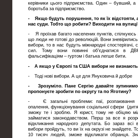
керівники цього підприємства. Один – бувший, а 
боротьба за підприємство.
- Якщо будуть порушення, то як їх відстояти, а
нас суди. Тобто що робити? Виходити на вулиці
- Я проїхав багато населених пунктів, спілкуюсь 
що люди не готові до революцій. Вони зневірились.
вибори, то в нас будуть міжнародні спостерігачі, с
сил. Тому вони повинні об’єднатися в ДВ
фальсифікаціям – гуртом і батька легше бити.
- А якщо у Європі та США вибори не визнають
- Тоді нові вибори. А це для Януковича й добре
- Зрозуміло. Пане Сергію давайте зупинимо
пропонуєте зробити по округу та по Яготину?
- Є загальні проблеми: паї, розпаювання з
опалення, функціонування соціальної сфери (дитя
зможу те і зроблю. Я юрист, тому не обіцяю мі
займатися законодавством. Перш за все я розр
відкликання народного депутата. Бо зараз всі 
вибори пройдуть, то ви їх на окрузі не знайдете. 
10 тисяч людей, зможе відкликати обранця. З