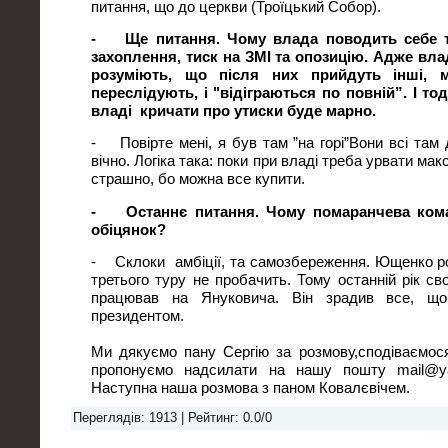
питання, що до церкви (Троїцький Собор).
- Ще питання. Чому влада поводить себе та
захоплення, тиск на ЗМІ та опозицію. Адже вла
розуміють, що після них прийдуть інші, 
переслідують, і "відіграються по повній”. І то
владі кричати про утиски буде марно.
- Повірте мені, я був там ”на горі”Вони всі там
вічно. Логіка така: поки при владі треба урвати мак
страшно, бо можна все купити.
- Останнє питання. Чому помаранчева кома
обіцянок?
- Склоки амбіції, та самозбереження. Ющенко р
третього туру не пробачить. Тому останній рік св
працював на Януковича. Він зрадив все, щ
президентом.
Ми дякуємо пану Сергію за розмову,сподіваємос
пропонуємо надсилати на нашу пошту mail@yah
Наступна наша розмова з паном Ковалєвічем.
Переглядів
: 1913 |
Рейтинг
:
0.0
/
0