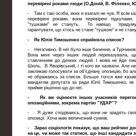
перевірені роками люди (О.Доній, В. Філенко, Ю
- Там є такі особи, яких я взагалі не чув. Я всім к
перевірені роками, вони перевірені підкупами
”тушками” не стануть. То навіщо придуму
гарантувати, що хтось не стане "тушкою” я не стану
- Як Юлія Тимошенко сприйняла список?
- Негативно. В неї було інше бачення, а Турчинов 
Вона мені через інших людей переказувала, щ
ставленням до деяких людей. І мова не йде лиш
Шкіль, В Яворівський, і ті кого ви назвали. Але н
закликаю голосувати за об’єднану опозицію, бо ал
не ображаюсь за список. Більше того:я вже казав
мандатом депутата за ради Юлії Тимошенко, як 
прийме рішення що до неї.
- Як ви оцінюєте інших учасників перегоні
опозиційними, зокрема партію ”УДАР”?
- Я дуже сподіваюсь, що вони не зрадять свої
опозиції. Хоча маю величезний сумнів.
- Зараз соціологія показує, що ваш рейтинг д
на це, чи може так статися, що інші кандидати 