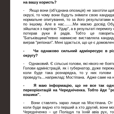
на вашу користь?
- Якщо вони (об’єднана опозиція) не захотіли що
окрузі, то чому вони будуть знімати свою кандид
нормальне опитування, то за його результатами 
по іншому. Але в нас…….Ми маємо досвід Обух
зійшлася з партією "Удар”, а в результаті перемогу 
потерав руки й радів. Тобто це говори
”Батьківщина”певно навмисне виставляла кандид
виграв ”регіонал”. Мені здається, що це є домовлен
- Чи однаково сильний адмінресурс в різ
округу?
- Однаковий. Є сільські голови, які нікого не боят
Голови адміністрацій, як і губернатор, дуже переж
коли буде така рознарядка, то у них голови 
проведуть…наприклад: Мостіпана. Адже саме на ньо
- Я маю інформацію, що не все так одноз
переорієнтацій на Чередніченка. Тобто йде ”р
кошики”.
- Вони ставлять зараз лише на Мостіпана. От в 
коли буде видно хто перший а хто другий, вони мож
Чередніченко – це Поліщук та їхній авіа рух, т