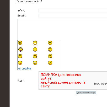
Всього коментарів
:
0
Ім`я *:
Email *:
Усі смайли
Код *: