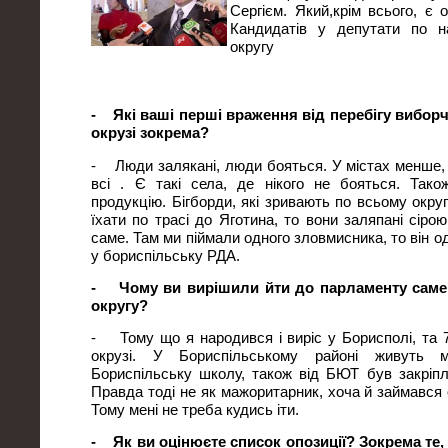
Сергієм. Який,крім всього, є 
Кандидатів у депутати по 
округу
- Які ваші перші враження від перебігу виборчої
окрузі зокрема?
- Люди залякані, люди бояться. У містах менше, а 
всі . Є такі села, де нікого не бояться. Тако
продукцію. Бігборди, які зривають по всьому окру
їхати по трасі до Яготина, то вони заляпані сір
саме. Там ми піймали одного зловмисника, то він 
у бориспільську РДА.
- Чому ви вирішили йти до парламенту сам
округу?
- Тому що я народився і виріс у Борисполі, та 
окрузі. У Бориспільському районі живуть м
Бориспільську школу, також від БЮТ був закріпл
Правда тоді не як мажоритарник, хоча й займався
Тому мені не треба кудись іти.
- Як ви оцінюєте список опозиції? Зокрема те,