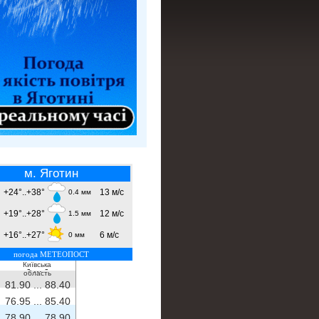
м. Яготин
+24°..+38°
13 м/с
0.4 мм
+19°..+28°
12 м/с
1.5 мм
+16°..+27°
6 м/с
0 мм
погода МЕТЕОПОСТ
Київська
- ...
-
область
81.90 ...
88.40
76.95 ...
85.40
78.90 ...
78.90