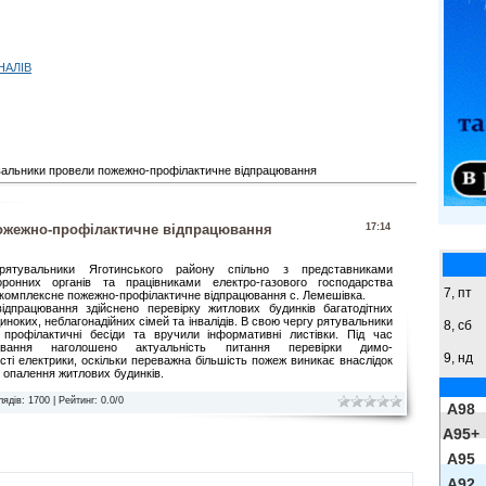
НАЛІВ
альники провели пожежно-профілактичне відпрацювання
ожежно-профілактичне відпрацювання
17:14
ятувальники Яготинського району спільно з представниками
оронних органів та працівниками електро-газового господарства
7, пт
комплексне пожежно-профілактичне відпрацювання с. Лемешівка.
ідпрацювання здійснено перевірку житлових будинків багатодітних
диноких, неблагонадійних сімей та інвалідів. В свою чергу рятувальники
8,
сб
 профілактичні бесіди та вручили інформативні листівки. Під час
цювання наголошено актуальність питання перевірки димо-
9,
нд
сті електрики, оскільки переважна більшість пожеж виникає внаслідок
 опалення житлових будинків.
лядів
: 1700 |
Рейтинг
:
0.0
/
0
A98
A95+
A95
A92