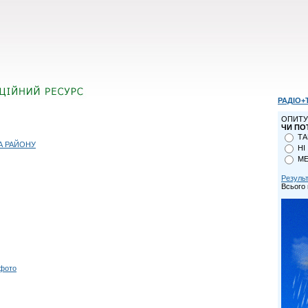
РАДІО+
ОПИТУ
ЧИ ПО
ТА
А РАЙОНУ
НІ
МЕ
Резуль
Всього 
 фото