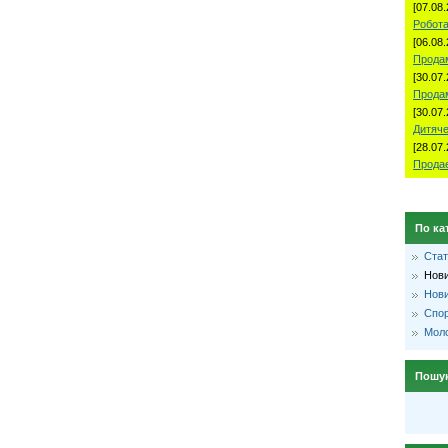
[07.08.
Робота
[06.08.
Продам
[30.07.
Прода
[30.07.
Дитяче
[28.07.
Продае
По ка
Стат
Нови
Нови
Спо
Моло
Пошу