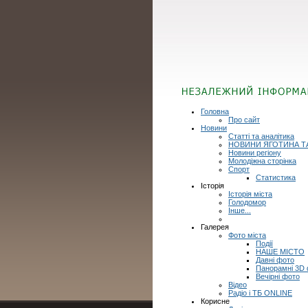
Головна
Про сайт
Новини
Статті та аналітика
НОВИНИ ЯГОТИНА Т
Новини регіону
Молодіжна сторінка
Спорт
Статистика
Історія
Історія міста
Голодомор
Інше...
Галерея
Фото міста
Події
НАШЕ МІСТО
Давні фото
Панорамні 3D
Вечірні фото
Відео
Радіо і ТБ ONLINE
Корисне