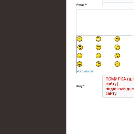
Email *:
Усі смайли
Код *: