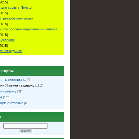
2015]
 для водіїв в Польші
2015]
 залізобетонні плити
2015]
м саморобний зварювальний апарат
2015]
 дозвілля
2015]
ться будинок
тегоріям
ті та аналітика
[147]
ни Яготина та району
[1315]
ни регіону
[51]
рт
[157]
діжна сторінка
[9]
к