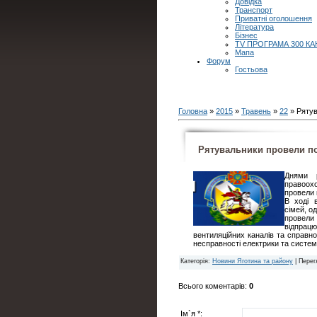
Довідка
Транспорт
Приватні оголошення
Література
Бізнес
TV ПРОГРАМА 300 КА
Мапа
Форум
Гостьова
Головна
»
2015
»
Травень
»
22
» Рятув
Рятувальники провели п
Днями р
правоох
провели 
В ході в
сімей, о
провели
відпра
вентиляційних каналів та справно
несправності електрики та систем
Категорія
:
Новини Яготина та району
|
Перег
Всього коментарів
:
0
Ім`я *: