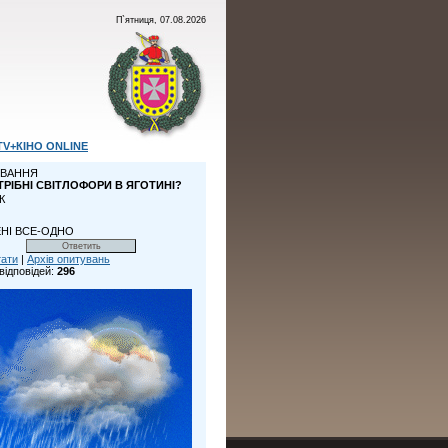
П`ятниця, 07.08.2026
TV+КІНО ONLINE
ВАННЯ
ТРІБНІ СВІТЛОФОРИ В ЯГОТИНІ?
К
НІ ВСЕ-ОДНО
тати
|
Архів опитувань
відповідей:
296