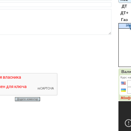
ДТ
ДТ+
Газ
Цін
К