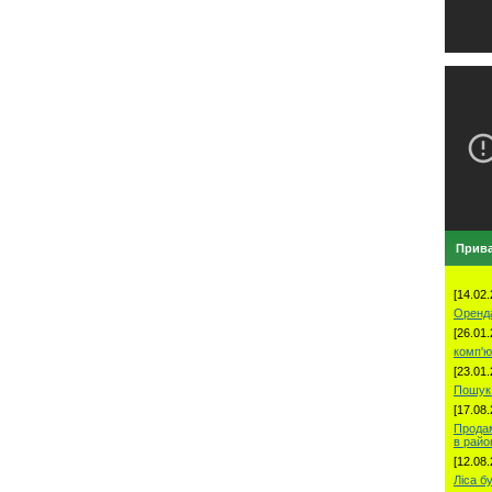
Прива
[14.02.
Оренд
[26.01.
комп'ю
[23.01.
Пошук 
[17.08.
Продам
в рай
[12.08.
Ліса б