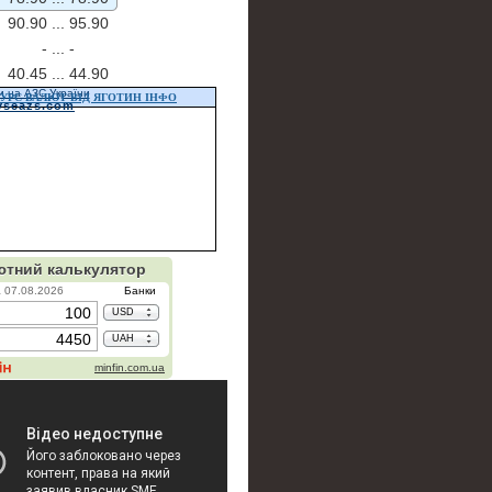
90.90 ...
95.90
- ...
-
40.45 ...
44.90
и на АЗС України
УРС ВАЛЮТ ВІД ЯГОТИН ІНФО
vseazs.com