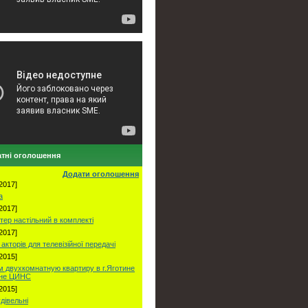
тні оголошення
Додати оголошення
2017]
а
2017]
тер настільний в комплекті
2017]
акторів для телевізійної передачі
2015]
 двухкомнатную квартиру в г.Яготине
оне ЦИНС
2015]
удівельні