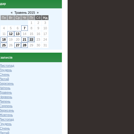
ндар
«
Травень 2015
»
Пн
Вт
Ср
Чт
Пт
Сб
Нд
1
2
3
4
5
6
7
8
9
10
11
12
13
14
15
16
17
18
19
20
21
22
23
24
25
26
27
28
29
30
31
 записів
 Листопад
 Грудень
Січень
 Лютий
 Березень
Квітень
 Травень
 Червень
 Липень
 Серпень
 Вересень
 Жовтень
 Листопад
Грудень
Січень
 Лютий