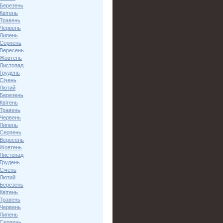
 Березень
Квітень
 Травень
 Червень
 Липень
 Серпень
 Вересень
 Жовтень
 Листопад
 Грудень
Січень
 Лютий
 Березень
Квітень
 Травень
 Червень
 Липень
 Серпень
 Вересень
 Жовтень
 Листопад
 Грудень
Січень
 Лютий
 Березень
Квітень
 Травень
 Червень
 Липень
 Серпень