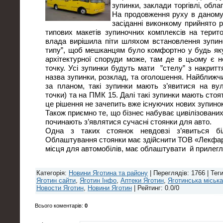
зупинки, заклади торгівлі, обла
На продовження руху в даному
засіданні виконкому прийнято 
типових макетів зупиночних комплексів на терито
влада вирішила піти шляхом встановлення зупино
типу”, щоб мешканцям було комфортно у будь яку
архітектурної споруди може, там де в цьому є не
точку. Усі зупинки будуть мати ”cтелу” з накритт
назва зупинки, розклад, та оголошення. Найближч
за планом, такі зупинки мають з’явитися на вул
точки) та на ПМК 15. Далі такі зупинки мають стоя
це рішення не зачепить вже існуючих нових зупинок
Також приємно те, що бізнес набуває цивілізованих
починають з’являтися сучасні стоянки для авто.
Одна з таких стоянок невдовзі з’явиться біл
Облаштування стоянки має здійснити ТОВ «Лекфарм
місця для автомобілів, має облаштувати й прилегл
Категорія
:
Новини Яготина та району
|
Переглядів
: 1766 |
Тег
Яготин сайти
,
Яготин Інфо
,
Аптеки Яготин
,
Яготинська міськ
Новости Яготин
,
Новини Яготин
|
Рейтинг
:
0.0
/
0
Всього коментарів
:
0