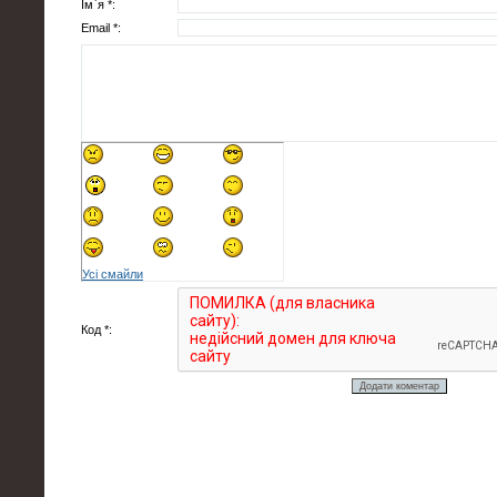
Ім`я *:
Email *:
Усі смайли
Код *: