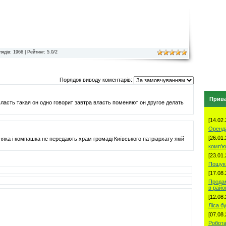
лядів
: 1966 |
Рейтинг
:
5.0
/
2
Порядок виводу коментарів:
Прива
ласть такая он одно говорит завтра власть поменяют он другое делать
[14.02.
Оренд
[26.01.
ка і компашка не передають храм громаді Київського патріархату якій
комп'ю
[23.01.
Пошук 
[17.08.
Продам
в рай
[12.08.
Ліса б
[07.08.
Робота