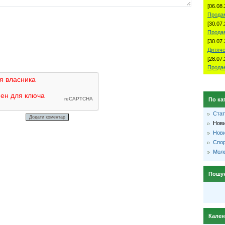
[06.08.
Продам
[30.07.
Прода
[30.07.
Дитяче
[28.07.
Продае
По ка
Стат
Нови
Нови
Спо
Моло
Пошу
Кале