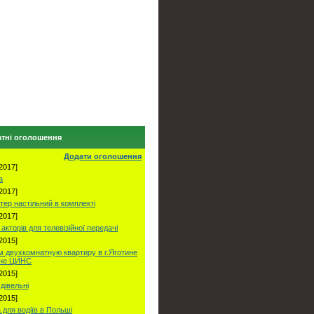
тні оголошення
Додати оголошення
2017]
а
2017]
тер настільний в комплекті
2017]
акторів для телевізійної передачі
2015]
 двухкомнатную квартиру в г.Яготине
оне ЦИНС
2015]
удівельні
2015]
 для водіїв в Польші