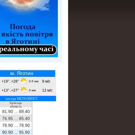
м. Яготин
+19°..+28°
8 м/с
0.6 мм
+13°..+27°
12 м/с
0 мм
погода МЕТЕОПОСТ
Київська
- ...
-
область
81.90 ...
88.40
76.95 ...
85.40
78.90 ...
78.90
90.90 ...
95.90