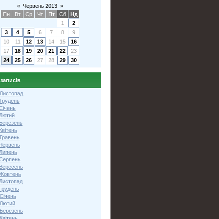
«
Червень 2013
»
Пн
Вт
Ср
Чт
Пт
Сб
Нд
1
2
3
4
5
6
7
8
9
10
11
12
13
14
15
16
17
18
19
20
21
22
23
24
25
26
27
28
29
30
 записів
 Листопад
 Грудень
Січень
 Лютий
 Березень
Квітень
 Травень
 Червень
 Липень
 Серпень
 Вересень
 Жовтень
 Листопад
Грудень
Січень
 Лютий
 Березень
Квітень