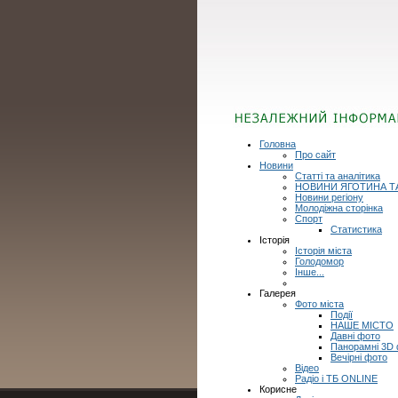
Головна
Про сайт
Новини
Статті та аналітика
НОВИНИ ЯГОТИНА Т
Новини регіону
Молодіжна сторінка
Спорт
Статистика
Історія
Історія міста
Голодомор
Інше...
Галерея
Фото міста
Події
НАШЕ МІСТО
Давні фото
Панорамні 3D
Вечірні фото
Відео
Радіо і ТБ ONLINE
Корисне