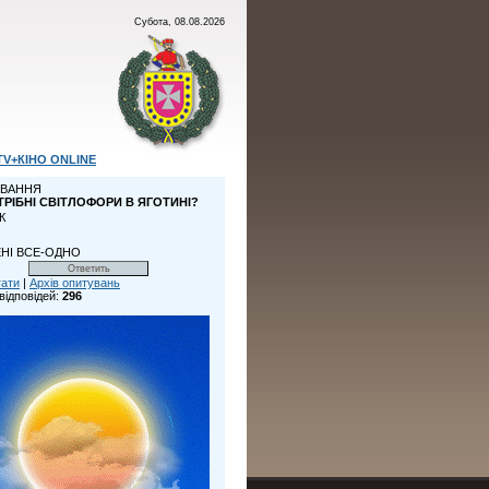
Субота, 08.08.2026
TV+КІНО ONLINE
ВАННЯ
ТРІБНІ СВІТЛОФОРИ В ЯГОТИНІ?
К
НІ ВСЕ-ОДНО
тати
|
Архів опитувань
відповідей:
296