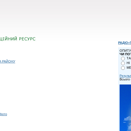
РАДІО+
ОПИТУ
ЧИ ПО
ТА
А РАЙОНУ
НІ
МЕ
Резуль
Всього 
 фото