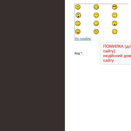
Усі смайли
Код *: