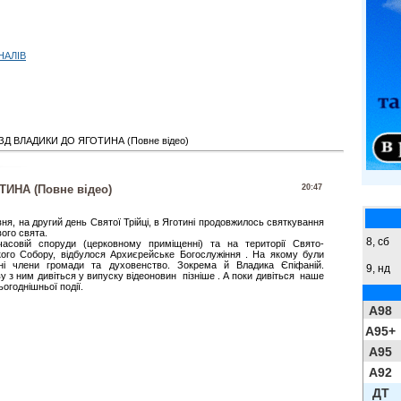
НАЛІВ
ЗД ВЛАДИКИ ДО ЯГОТИНА (Повне відео)
ИНА (Повне відео)
20:47
вня, на другий день Святої Трійці, в Яготині продовжилось святкування
ого свята.
8,
сб
асовій споруди (церковному приміщенні) та на території Свято-
кого Собору, відбулося Архиєрейське Богослужіння . На якому були
ні члени громади та духовенство. Зокрема й Владика Єпіфаній.
9,
нд
у з ним дивіться у випуску відеоновин пізніше . А поки дивіться наше
ьогоднішньої події.
A98
A95+
A95
A92
ДТ