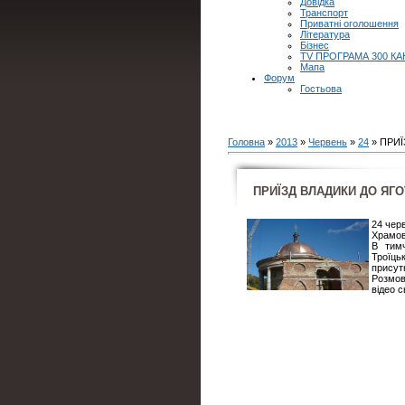
Довідка
Транспорт
Приватні оголошення
Література
Бізнес
TV ПРОГРАМА 300 КА
Мапа
Форум
Гостьова
Головна
»
2013
»
Червень
»
24
» ПРИЇ
ПРИЇЗД ВЛАДИКИ ДО ЯГОТ
24 чер
Храмов
В тимч
Троїць
присут
Розмов
відео с