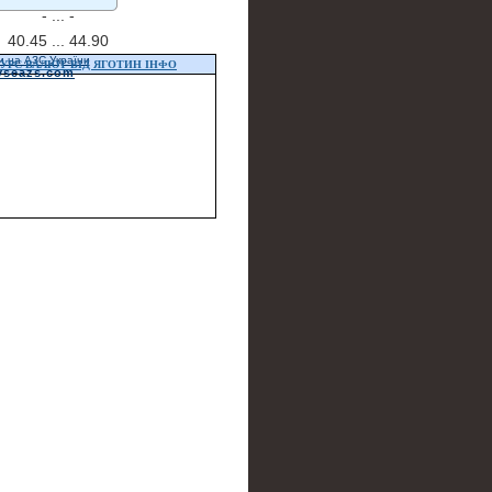
- ...
-
40.45 ...
44.90
и на АЗС України
УРС ВАЛЮТ ВІД ЯГОТИН ІНФО
vseazs.com