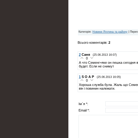
Категорія
:
Новини Яготина та району
|
Перег
Всього коментарів
:
2
2
Саня
(25.06.2013 16:07)
0
А что Семенг=яке он пешка сегодня в
будет. Если не снимут
1
S O A P
(25.06.2013 16:05)
0
Хороша служба була. Жаль що Семеня
він і повинин належати.
Ім`я *:
Email *: