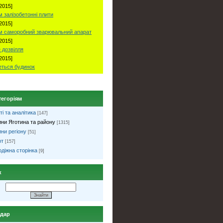
2015]
 залізобетонні плити
2015]
м саморобний зварювальний апарат
2015]
 дозвілля
2015]
ться будинок
тегоріям
ті та аналітика
[147]
ни Яготина та району
[1315]
ни регіону
[51]
рт
[157]
діжна сторінка
[9]
к
ндар