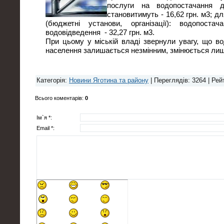
послуги на водопостачання д
становитимуть - 16,62 грн. м3; для
(бюджетні установи, організації): водопоста
водовідведення - 32,27 грн. м3.
При цьому у міській владі звернули увагу, що во
населення залишається незмінним, змінюється ли
Категорія
:
Новини Яготина та району
|
Переглядів
: 3264 |
Рей
Всього коментарів
:
0
Ім`я *:
Email *: