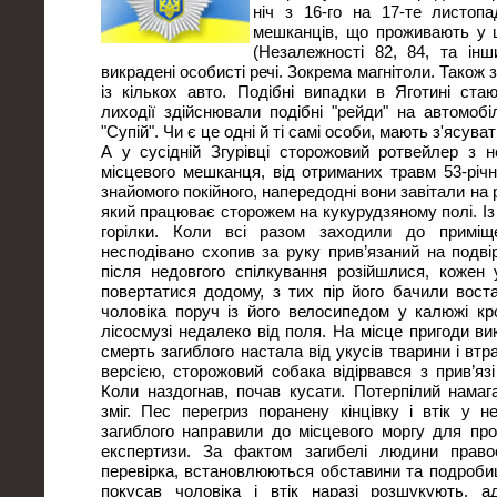
ніч з 16-го на 17-те листопа
мешканців, що проживають у ц
(Незалежності 82, 84, та інш
викрадені особисті речі. Зокрема магнітоли. Також
із кількох авто. Подібні випадки в Яготині ст
лиходії здійснювали подібні "рейди" на автомобі
"Супій". Чи є це одні й ті самі особи, мають з'ясува
А у сусідній Згурівці сторожовий ротвейлер з 
місцевого мешканця, від отриманих травм 53-річн
знайомого покійного, напередодні вони завітали на 
який працюває сторожем на кукурудзяному полі. І
горілки. Коли всі разом заходили до приміще
несподівано схопив за руку прив’язаний на подві
після недовгого спілкування розійшлися, кожен 
повертатися додому, з тих пір його бачили вос
чоловіка поруч із його велосипедом у калюжі к
лісосмузі недалеко від поля. На місце пригоди ви
смерть загиблого настала від укусів тварини і втр
версією, сторожовий собака відірвався з прив’язі
Коли наздогнав, почав кусати. Потерпілий намаг
зміг. Пес перегриз поранену кінцівку і втік у н
загиблого направили до місцевого моргу для пр
експертизи. За фактом загибелі людини право
перевірка, встановлюються обставини та подробиці
покусав чоловіка і втік наразі розшукують, 