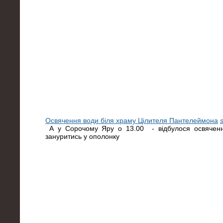
Освячення води біля храму Цілителя Пантелеймона
А у Сорочому Яру о 13.00 - відбулося освячен
зануритись у ополонку