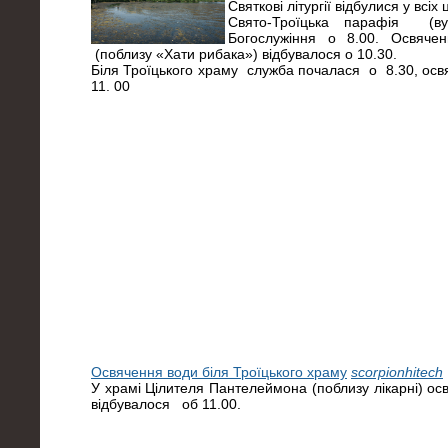
Святкові літургії відбулися у всіх
Свято-Троїцька парафія (ву
Богослужіння о 8.00. Освяче
(поблизу «Хати рибака») відбувалося о 10.30.
Біля Троїцького храму служба почалася о 8.30, осв
11. 00
Освячення води біля Троїцького храму
scorpionhitech
У храмі Цілителя Пантелеймона (поблизу лікарні) о
відбувалося об 11.00.