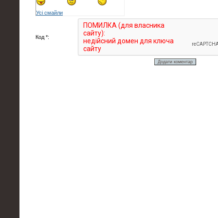
Усі смайли
Код *: